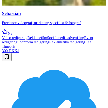
Sebastian
Freelance videograf, marketing specialist & fotograf
Ny
Video redigering
Reklamefilm
Social media advertising
Event
redigering
Shortform redigering
Reklamefilm redigering
+
23
Timepris
300 DKK/t