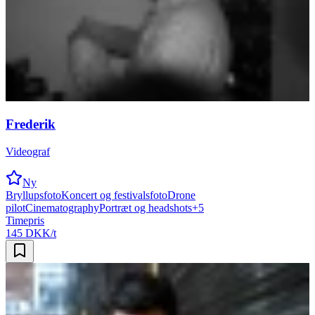
Frederik
Videograf
Ny
Bryllupsfoto
Koncert og festivalsfoto
Drone
pilot
Cinematography
Portræt og headshots
+
5
Timepris
145 DKK/t