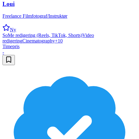
Loui
Freelance Filmfotograf/Instruktør
Ny
SoMe redigering (Reels, TikTok, Shorts)
Video
redigering
Cinematography
+
10
Timepris
-