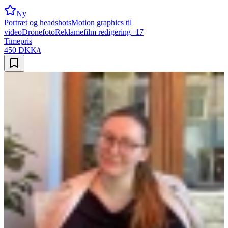
Ny
Portræt og headshots
Motion graphics til
video
Dronefoto
Reklamefilm redigering
+
17
Timepris
450 DKK/t