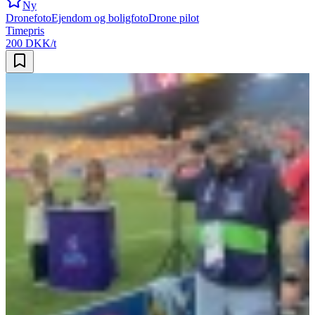
Ny
Dronefoto
Ejendom og boligfoto
Drone pilot
Timepris
200 DKK/t