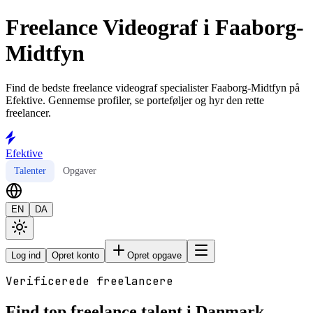
Freelance Videograf i Faaborg-
Midtfyn
Find de bedste freelance videograf specialister Faaborg-Midtfyn på
Efektive. Gennemse profiler, se porteføljer og hyr den rette
freelancer.
Efektive
Talenter
Opgaver
EN
DA
Log ind
Opret konto
Opret opgave
Verificerede freelancere
Find top freelance talent i Danmark