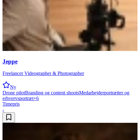
Jeppe
Freelancer Videographer & Photographer
Ny
Drone pilot
Branding og content shoots
Medarbejderportrætter og
erhvervsportræt
+
6
Timepris
-