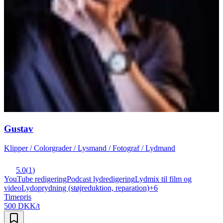
Gustav
Klipper / Colorgrader / Lysmand / Fotograf / Lydmand
5.0
(
1
)
YouTube redigering
Podcast lydredigering
Lydmix til film og
video
Lydoprydning (støjreduktion, reparation)
+
6
Timepris
500 DKK/t