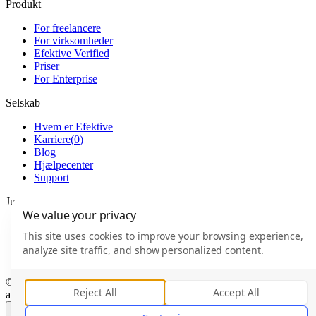
Produkt
For freelancere
For virksomheder
Efektive Verified
Priser
For Enterprise
Selskab
Hvem er Efektive
Karriere
(
0
)
Blog
Hjælpecenter
Support
Juridisk
We value your privacy
Forretningsbetingelser
This site uses cookies to improve your browsing experience,
Brugeraftale
analyze site traffic, and show personalized content.
Privatlivspolitik
© 2026 Efektive ApS · CVR 45284107 · Made with
in Aarhus
Reject All
Accept All
af37e41