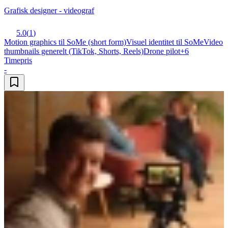
Grafisk designer - videograf
5.0
(
1
)
Motion graphics til SoMe (short form)
Visuel identitet til SoMe
Video
thumbnails generelt (TikTok, Shorts, Reels)
Drone pilot
+
6
Timepris
-