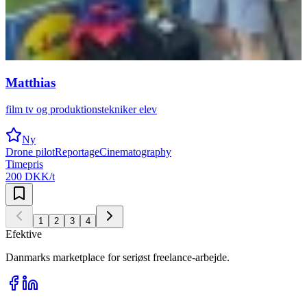
Matthias
film tv og produktionstekniker elev
Ny
Drone pilot
Reportage
Cinematography
Timepris
200 DKK/t
1
2
3
4
Efektive
Danmarks marketplace for seriøst freelance-arbejde.