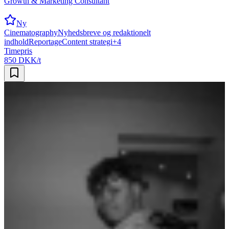
Growth & Marketing Consultant
Ny
Cinematography
Nyhedsbreve og redaktionelt
indhold
Reportage
Content strategi
+
4
Timepris
850 DKK/t