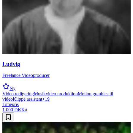
Ludvig
Freelance Videoproducer
Ny
Video redigering
Musikvideo produktion
Motion graphics til
video
Klippe assistent
+
19
Timepris
1.000 DKK/t