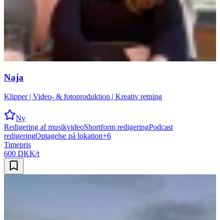
Naja
Klipper | Video- & fotoproduktion | Kreativ retning
Ny
Redigering af musikvideo
Shortform redigering
Podcast
redigering
Optagelse på lokation
+
6
Timepris
600 DKK/t