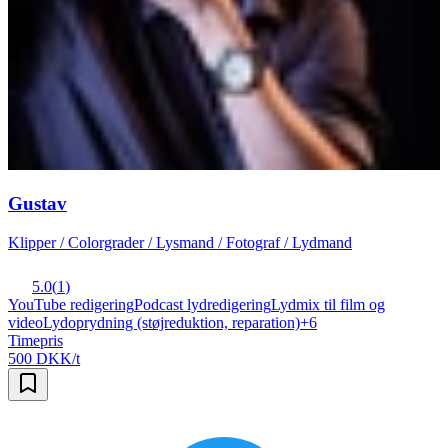
Gustav
Klipper / Colorgrader / Lysmand / Fotograf / Lydmand
5.0
(
1
)
YouTube redigering
Podcast lydredigering
Lydmix til film og
video
Lydoprydning (støjreduktion, reparation)
+
6
Timepris
500 DKK/t