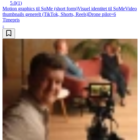
5.0
(
1
)
Motion graphics til SoMe (short form)
Visuel identitet til SoMe
Video
thumbnails generelt (TikTok, Shorts, Reels)
Drone pilot
+
6
Timepris
-