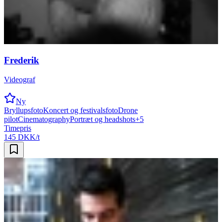
Frederik
Videograf
Ny
Bryllupsfoto
Koncert og festivalsfoto
Drone
pilot
Cinematography
Portræt og headshots
+
5
Timepris
145 DKK/t