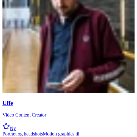
Uffe
Video Content Creator
Ny
Portræt og headshots
Motion graphics til