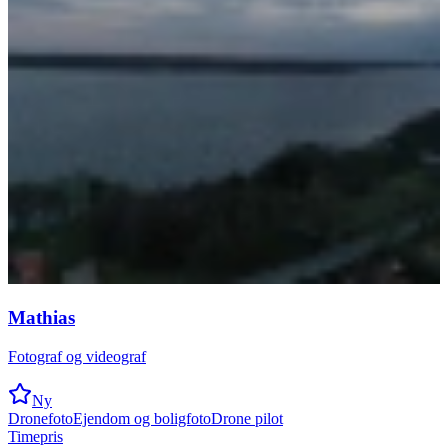
Mathias
Fotograf og videograf
Ny
Dronefoto
Ejendom og boligfoto
Drone pilot
Timepris