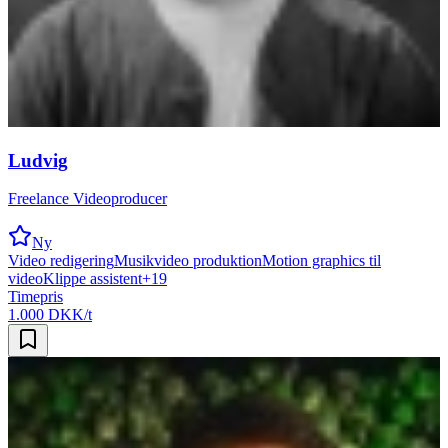
Ludvig
Freelance Videoproducer
Ny
Video redigering
Musikvideo produktion
Motion graphics til
video
Klippe assistent
+
19
Timepris
1.000 DKK/t