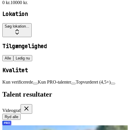
0 kr.
10000 kr.
Lokation
Søg lokation...
Tilgængelighed
Alle
Ledig nu
Kvalitet
Kun verificerede
Kun PRO-talenter
Topvurderet (4,5+)
Talent resultater
Videograf
Ryd alle
PRO