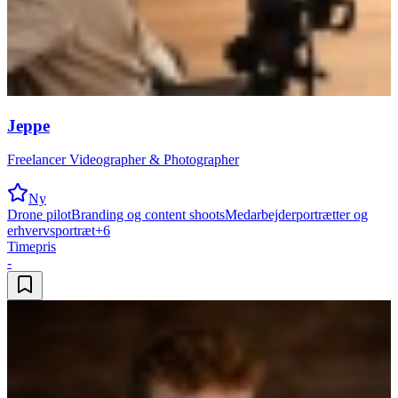
Jeppe
Freelancer Videographer & Photographer
Ny
Drone pilot
Branding og content shoots
Medarbejderportrætter og
erhvervsportræt
+
6
Timepris
-