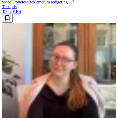
video
Dronefoto
Reklamefilm redigering
+
17
Timepris
450 DKK/t