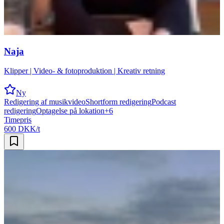
Naja
Klipper | Video- & fotoproduktion | Kreativ retning
Ny
Redigering af musikvideo
Shortform redigering
Podcast
redigering
Optagelse på lokation
+
6
Timepris
600 DKK/t