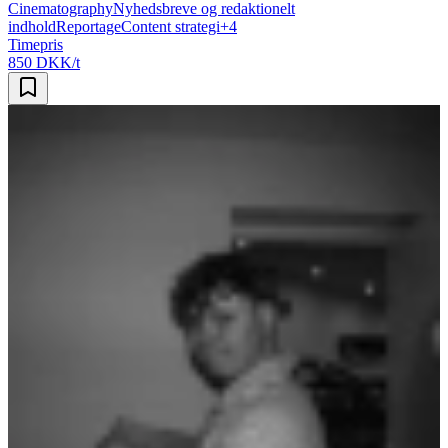
Cinematography
Nyhedsbreve og redaktionelt
indhold
Reportage
Content strategi
+
4
Timepris
850 DKK/t