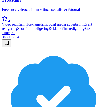
Sebastian
Freelance videograf, marketing specialist & fotograf
Ny
Video redigering
Reklamefilm
Social media advertising
Event
redigering
Shortform redigering
Reklamefilm redigering
+
23
Timepris
300 DKK/t