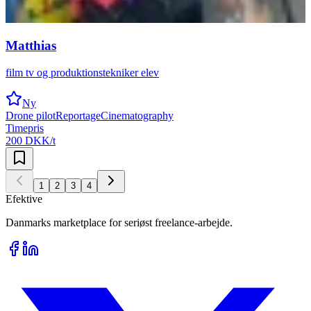
Matthias
film tv og produktionstekniker elev
Ny
Drone pilot
Reportage
Cinematography
Timepris
200 DKK/t
1
2
3
4
Efektive
Danmarks marketplace for seriøst freelance-arbejde.