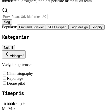
udviklere til designere, find det perfekte match til dit team.
Søg
Populært:
Frontend udvikler
SEO ekspert
Logo design
Shopify
Kategorier
Nulstil
Videograf
Vælg kompetencer
Cinematography
Reportage
Drone pilot
Timepris
kr./t
10.000
Min
Max