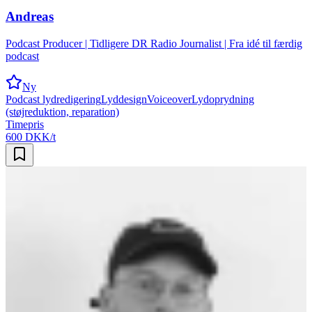
Andreas
Podcast Producer | Tidligere DR Radio Journalist | Fra idé til færdig
podcast
Ny
Podcast lydredigering
Lyddesign
Voiceover
Lydoprydning
(støjreduktion, reparation)
Timepris
600 DKK/t