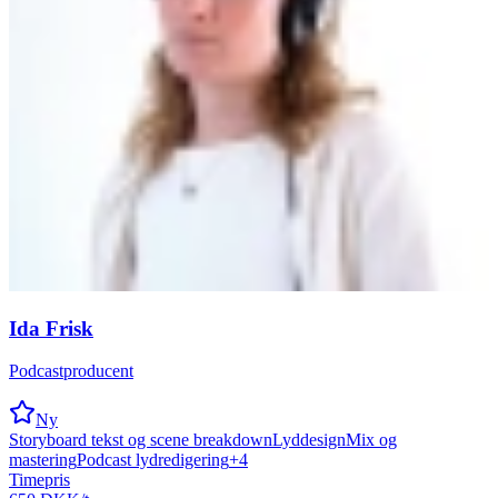
Ida Frisk
Podcastproducent
Ny
Storyboard tekst og scene breakdown
Lyddesign
Mix og
mastering
Podcast lydredigering
+
4
Timepris