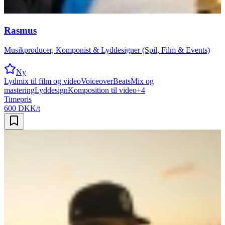
Rasmus
Musikproducer, Komponist & Lyddesigner (Spil, Film & Events)
Ny
Lydmix til film og video
Voiceover
Beats
Mix og
mastering
Lyddesign
Komposition til video
+
4
Timepris
600 DKK/t