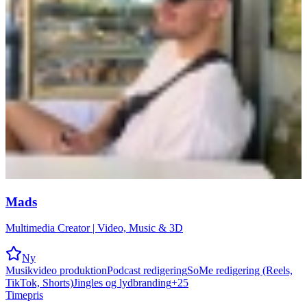
Mads
Multimedia Creator | Video, Music & 3D
Ny
Musikvideo produktion
Podcast redigering
SoMe redigering (Reels,
TikTok, Shorts)
Jingles og lydbranding
+
25
Timepris