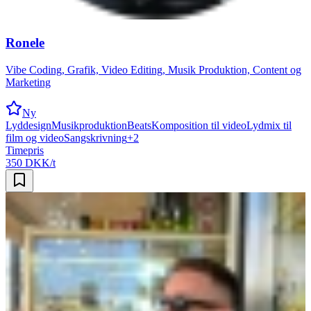
Ronele
Vibe Coding, Grafik, Video Editing, Musik Produktion, Content og
Marketing
Ny
Lyddesign
Musikproduktion
Beats
Komposition til video
Lydmix til
film og video
Sangskrivning
+
2
Timepris
350 DKK/t