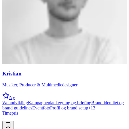
Kristian
Musiker, Producer & Multimediedesigner
Ny
Webudvikling
Kampagneplanlægning og briefing
Brand identitet og
brand guidelines
Eventfoto
Profil og brand setup
+
13
Timepris
-