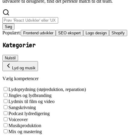
udviklere til designere, find det perfekte match til dit team.
Søg
Populært:
Frontend udvikler
SEO ekspert
Logo design
Shopify
Kategorier
Nulstil
Lyd og musik
Vælg kompetencer
Lydoprydning (støjreduktion, reparation)
Jingles og lydbranding
Lydmix til film og video
Sangskrivning
Podcast lydredigering
Voiceover
Musikproduktion
Mix og mastering