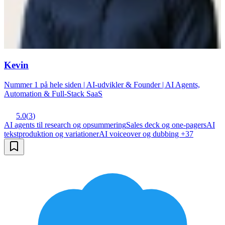
Kevin
Nummer 1 på hele siden | AI-udvikler & Founder | AI Agents,
Automation & Full-Stack SaaS
5.0
(
3
)
AI agents til research og opsummering
Sales deck og one-pagers
AI
tekstproduktion og variationer
AI voiceover og dubbing
+
37