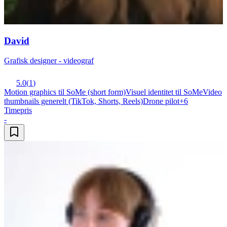
David
Grafisk designer - videograf
5.0
(
1
)
Motion graphics til SoMe (short form)
Visuel identitet til SoMe
Video
thumbnails generelt (TikTok, Shorts, Reels)
Drone pilot
+
6
Timepris
-