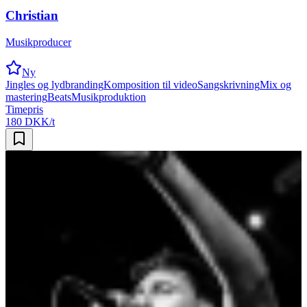
Christian
Musikproducer
Ny
Jingles og lydbranding
Komposition til video
Sangskrivning
Mix og
mastering
Beats
Musikproduktion
Timepris
180 DKK/t