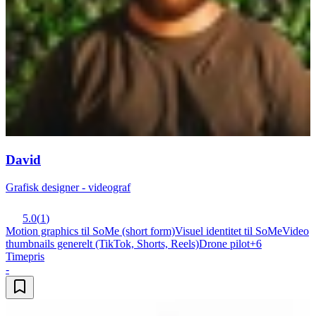
David
Grafisk designer - videograf
5.0
(
1
)
Motion graphics til SoMe (short form)
Visuel identitet til SoMe
Video
thumbnails generelt (TikTok, Shorts, Reels)
Drone pilot
+
6
Timepris
-