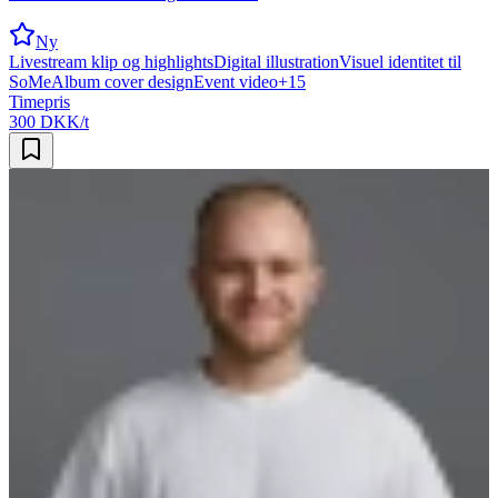
Ny
Livestream klip og highlights
Digital illustration
Visuel identitet til
SoMe
Album cover design
Event video
+
15
Timepris
300 DKK/t