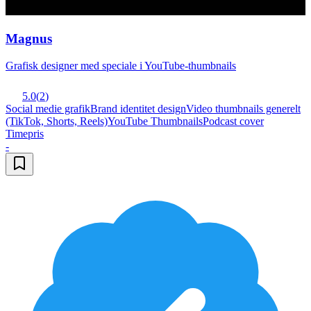
Magnus
Grafisk designer med speciale i YouTube-thumbnails
5.0
(
2
)
Social medie grafik
Brand identitet design
Video thumbnails generelt
(TikTok, Shorts, Reels)
YouTube Thumbnails
Podcast cover
Timepris
-