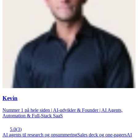
Kevin
Nummer 1 på hele siden | AI-udvikler & Founder | AI Agents,
Automation & Full-Stack SaaS
5.0
(
3
)
AI agents til research og opsummering
Sales deck og one-pagers
AI