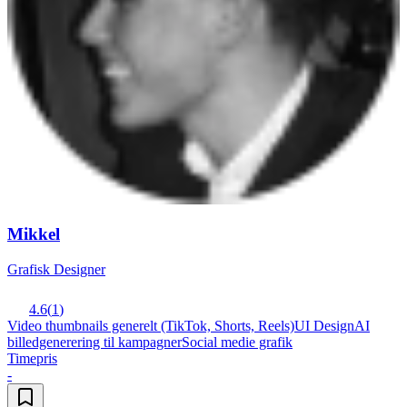
Mikkel
Grafisk Designer
4.6
(
1
)
Video thumbnails generelt (TikTok, Shorts, Reels)
UI Design
AI
billedgenerering til kampagner
Social medie grafik
Timepris
-