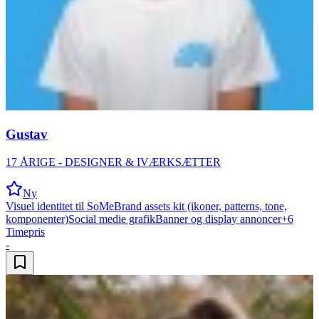
Gustav
17 ÅRIGE - DESIGNER & IVÆRKSÆTTER
Ny
Visuel identitet til SoMe
Brand assets kit (ikoner, patterns, tone,
komponenter)
Social medie grafik
Banner og display annoncer
+
6
Timepris
-