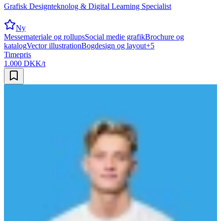
Grafisk Designteknolog & Digital Learning Specialist
Ny
Messemateriale og rollups
Social medie grafik
Brochure og
katalog
Vector illustration
Bogdesign og layout
+
5
Timepris
1.000 DKK/t