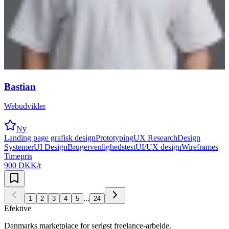
Bastian
Webudvikler
Ny
Landing page grafisk design
Prototyping
UX Research
Design
Systemer
UI Design
Brugervenlighedstest
UI/UX design
Wireframes
Timepris
900 DKK/t
...
1
2
3
4
5
24
Efektive
Danmarks marketplace for seriøst freelance-arbejde.