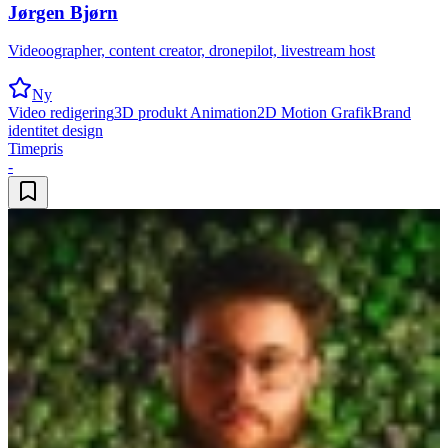
Jørgen Bjørn
Videoographer, content creator, dronepilot, livestream host
Ny
Video redigering
3D produkt Animation
2D Motion Grafik
Brand
identitet design
Timepris
-