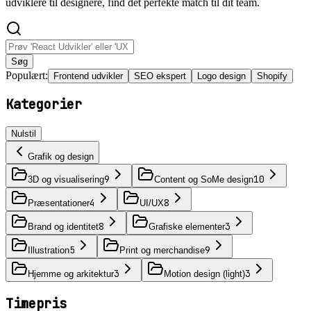
udviklere til designere, find det perfekte match til dit team.
Søg
Populært:
Frontend udvikler
SEO ekspert
Logo design
Shopify
Kategorier
Nulstil
Grafik og design
9
10
3D og visualisering
Content og SoMe design
4
8
Præsentationer
UI/UX
8
3
Brand og identitet
Grafiske elementer
5
9
Illustration
Print og merchandise
3
3
Hjemme og arkitektur
Motion design (light)
Timepris