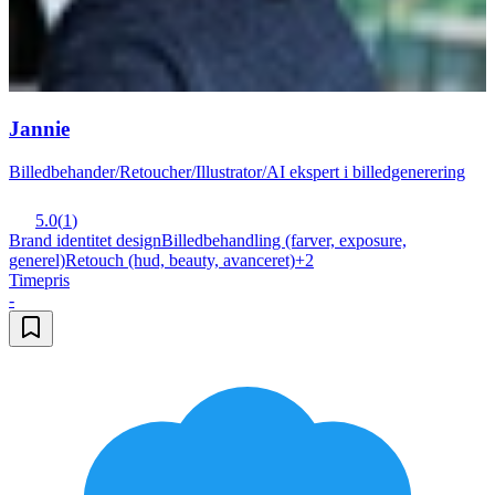
Jannie
Billedbehander/Retoucher/Illustrator/AI ekspert i billedgenerering
5.0
(
1
)
Brand identitet design
Billedbehandling (farver, exposure,
generel)
Retouch (hud, beauty, avanceret)
+
2
Timepris
-