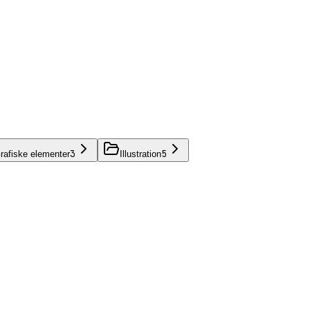
3
5
rafiske elementer
Illustration