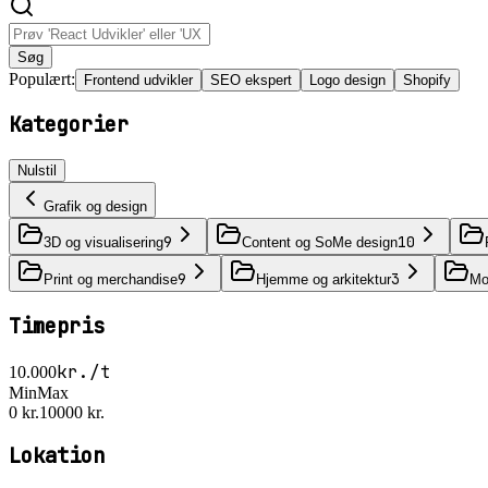
Søg
Populært:
Frontend udvikler
SEO ekspert
Logo design
Shopify
Kategorier
Nulstil
Grafik og design
9
10
3D og visualisering
Content og SoMe design
9
3
Print og merchandise
Hjemme og arkitektur
Mot
Timepris
kr./t
10.000
Min
Max
0 kr.
10000 kr.
Lokation