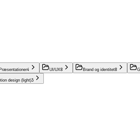
4
8
8
Præsentationer
UI/UX
Brand og identitet
G
3
ion design (light)