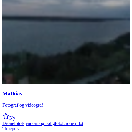
Mathias
Fotograf og videograf
Ny
Dronefoto
Ejendom og boligfoto
Drone pilot
Timepris