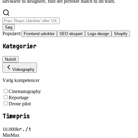
udviklere til designere, find det perfekte match til dit team.
Søg
Populært:
Frontend udvikler
SEO ekspert
Logo design
Shopify
Kategorier
Nulstil
Videography
Vælg kompetencer
Cinematography
Reportage
Drone pilot
Timepris
kr./t
10.000
Min
Max