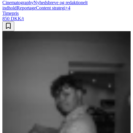
Cinematography
Nyhedsbreve og redaktionelt
indhold
Reportage
Content strategi
+
4
Timepris
850 DKK/t