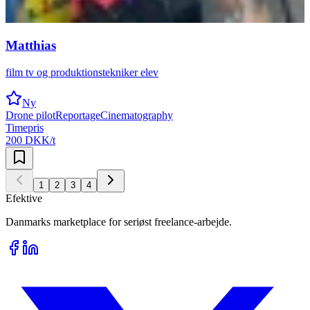
Matthias
film tv og produktionstekniker elev
Ny
Drone pilot
Reportage
Cinematography
Timepris
200 DKK/t
1
2
3
4
Efektive
Danmarks marketplace for seriøst freelance-arbejde.