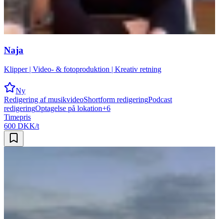
Naja
Klipper | Video- & fotoproduktion | Kreativ retning
Ny
Redigering af musikvideo
Shortform redigering
Podcast
redigering
Optagelse på lokation
+
6
Timepris
600 DKK/t