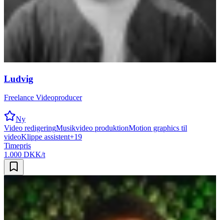
Ludvig
Freelance Videoproducer
Ny
Video redigering
Musikvideo produktion
Motion graphics til
video
Klippe assistent
+
19
Timepris
1.000 DKK/t