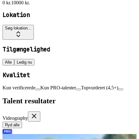
0 kr.
10000 kr.
Lokation
Søg lokation...
Tilgængelighed
Alle
Ledig nu
Kvalitet
Kun verificerede
Kun PRO-talenter
Topvurderet (4,5+)
Talent resultater
Videography
Ryd alle
PRO