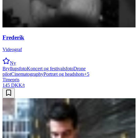
Frederik
Videograf
Ny
Bryllupsfoto
Koncert og festivalsfoto
Drone
pilot
Cinematography
Portræt og headshots
+
5
Timepris
145 DKK/t