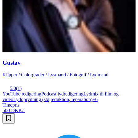
Gustav
Klipper / Colorgrader / Lysmand / Fotograf / Lydmand
5.0
(
1
)
YouTube redigering
Podcast lydredigering
Lydmix til film og
video
Lydoprydning (støjreduktion, reparation)
+
6
Timepris
500 DKK/t