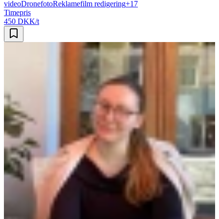
video
Dronefoto
Reklamefilm redigering
+
17
Timepris
450 DKK/t