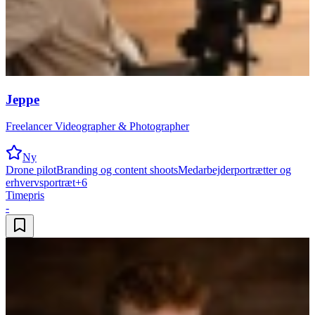
Jeppe
Freelancer Videographer & Photographer
Ny
Drone pilot
Branding og content shoots
Medarbejderportrætter og
erhvervsportræt
+
6
Timepris
-