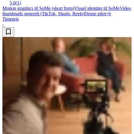
5.0
(
1
)
Motion graphics til SoMe (short form)
Visuel identitet til SoMe
Video
thumbnails generelt (TikTok, Shorts, Reels)
Drone pilot
+
6
Timepris
-