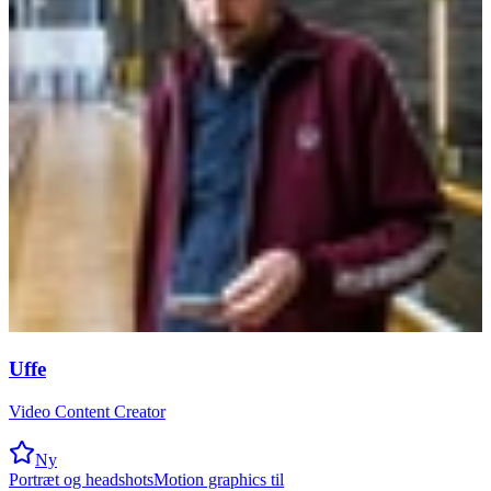
Uffe
Video Content Creator
Ny
Portræt og headshots
Motion graphics til