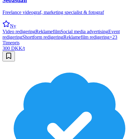
Sebastian
Freelance videograf, marketing specialist & fotograf
Ny
Video redigering
Reklamefilm
Social media advertising
Event
redigering
Shortform redigering
Reklamefilm redigering
+
23
Timepris
300 DKK/t