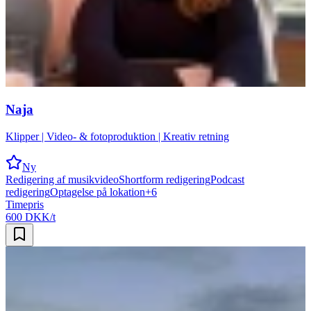
Naja
Klipper | Video- & fotoproduktion | Kreativ retning
Ny
Redigering af musikvideo
Shortform redigering
Podcast
redigering
Optagelse på lokation
+
6
Timepris
600 DKK/t