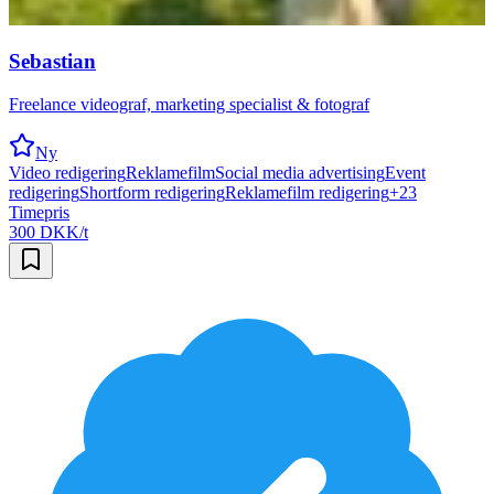
Sebastian
Freelance videograf, marketing specialist & fotograf
Ny
Video redigering
Reklamefilm
Social media advertising
Event
redigering
Shortform redigering
Reklamefilm redigering
+
23
Timepris
300 DKK/t