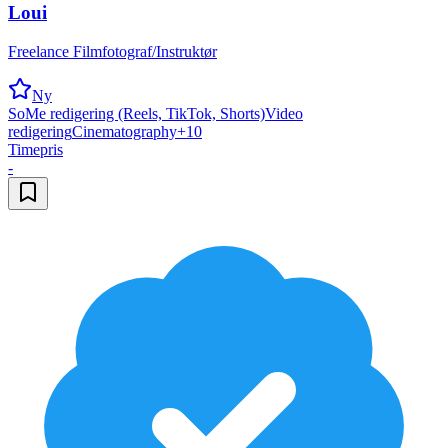
Loui
Freelance Filmfotograf/Instruktør
Ny
SoMe redigering (Reels, TikTok, Shorts)
Video
redigering
Cinematography
+
10
Timepris
-