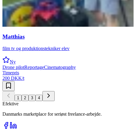
Matthias
film tv og produktionstekniker elev
Ny
Drone pilot
Reportage
Cinematography
Timepris
200 DKK/t
1
2
3
4
Efektive
Danmarks marketplace for seriøst freelance-arbejde.