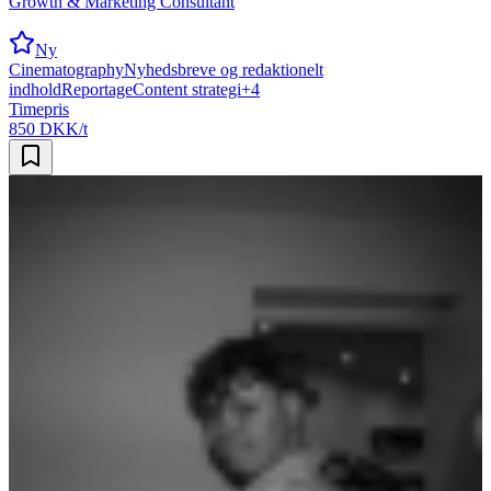
Growth & Marketing Consultant
Ny
Cinematography
Nyhedsbreve og redaktionelt
indhold
Reportage
Content strategi
+
4
Timepris
850 DKK/t