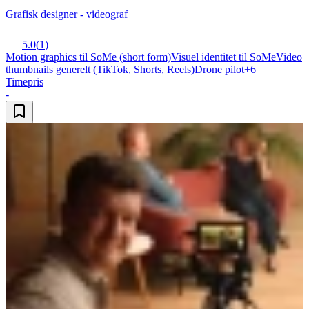
Grafisk designer - videograf
5.0
(
1
)
Motion graphics til SoMe (short form)
Visuel identitet til SoMe
Video
thumbnails generelt (TikTok, Shorts, Reels)
Drone pilot
+
6
Timepris
-