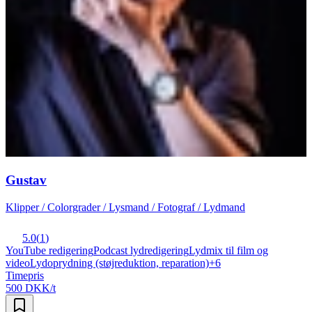
Gustav
Klipper / Colorgrader / Lysmand / Fotograf / Lydmand
5.0
(
1
)
YouTube redigering
Podcast lydredigering
Lydmix til film og
video
Lydoprydning (støjreduktion, reparation)
+
6
Timepris
500 DKK/t