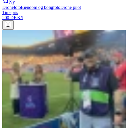
Ny
Dronefoto
Ejendom og boligfoto
Drone pilot
Timepris
200 DKK/t