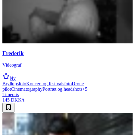
Frederik
Videograf
Ny
Bryllupsfoto
Koncert og festivalsfoto
Drone
pilot
Cinematography
Portræt og headshots
+
5
Timepris
145 DKK/t