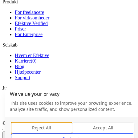
Produkt
For freelancere
For virksomheder
Efektive Verified
Priser
For Enterprise
Selskab
Hvem er Efektive
Karriere
(
0
)
Blog
Hjælpecenter
Support
Juridisk
We value your privacy
Forretningsbetingelser
This site uses cookies to improve your browsing experience,
Brugeraftale
analyze site traffic, and show personalized content.
Privatlivspolitik
© 2026 Efektive ApS · CVR 45284107 · Made with
in Aarhus
Reject All
Accept All
af37e41