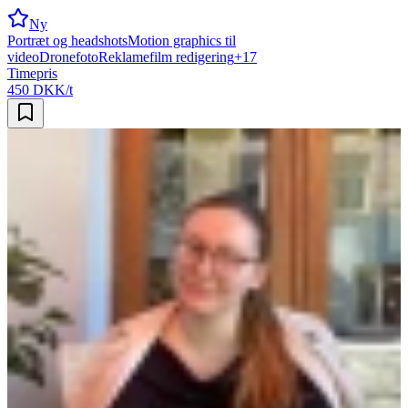
Ny
Portræt og headshots
Motion graphics til
video
Dronefoto
Reklamefilm redigering
+
17
Timepris
450 DKK/t