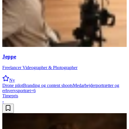
Jeppe
Freelancer Videographer & Photographer
Ny
Drone pilot
Branding og content shoots
Medarbejderportrætter og
erhvervsportræt
+
6
Timepris
-