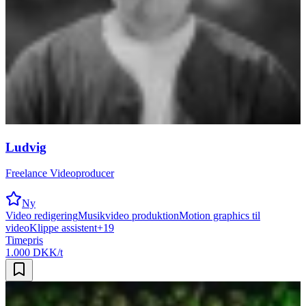
Ludvig
Freelance Videoproducer
Ny
Video redigering
Musikvideo produktion
Motion graphics til
video
Klippe assistent
+
19
Timepris
1.000 DKK/t