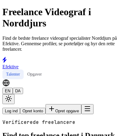
Freelance Videograf i
Norddjurs
Find de bedste freelance videograf specialister Norddjurs på
Efektive. Gennemse profiler, se porteføljer og hyr den rette
freelancer.
Efektive
Talenter
Opgaver
EN
DA
Log ind
Opret konto
Opret opgave
Verificerede freelancere
Find top freelance talent i Danmark