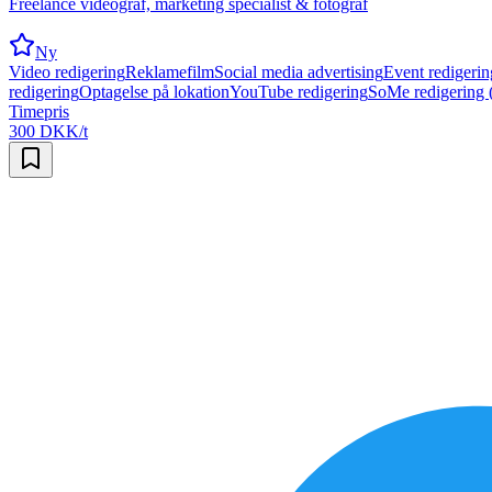
Freelance videograf, marketing specialist & fotograf
Ny
Video redigering
Reklamefilm
Social media advertising
Event redigerin
redigering
Optagelse på lokation
YouTube redigering
SoMe redigering (
Timepris
300 DKK/t