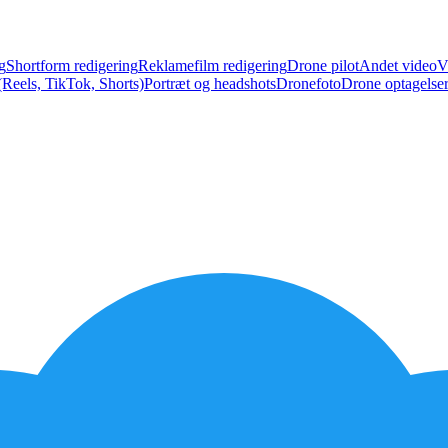
g
Shortform redigering
Reklamefilm redigering
Drone pilot
Andet video
V
Reels, TikTok, Shorts)
Portræt og headshots
Dronefoto
Drone optagelse