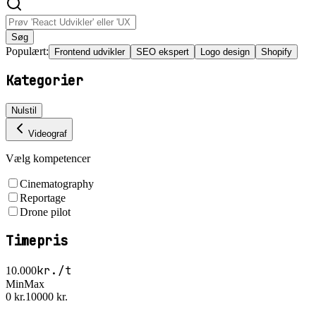
Søg
Populært:
Frontend udvikler
SEO ekspert
Logo design
Shopify
Kategorier
Nulstil
Videograf
Vælg kompetencer
Cinematography
Reportage
Drone pilot
Timepris
kr./t
10.000
Min
Max
0 kr.
10000 kr.