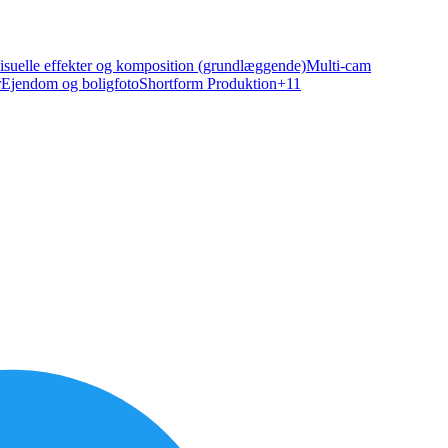
isuelle effekter og komposition (grundlæggende)
Multi-cam
r
Ejendom og boligfoto
Shortform Produktion
+
11