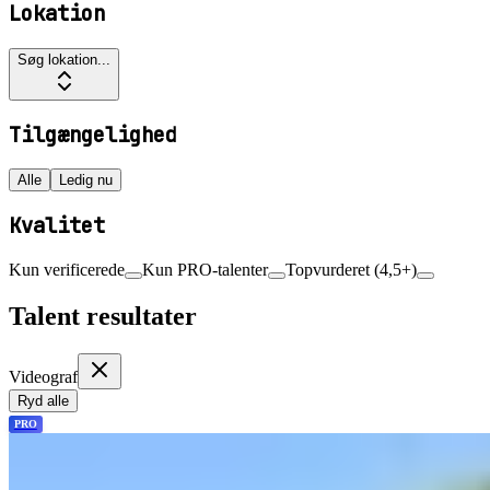
Lokation
Søg lokation...
Tilgængelighed
Alle
Ledig nu
Kvalitet
Kun verificerede
Kun PRO-talenter
Topvurderet (4,5+)
Talent resultater
Videograf
Ryd alle
PRO