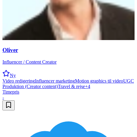
Oliver
Influencer / Content Creator
Ny
Video redigering
Influencer marketing
Motion graphics til video
UGC
Produktion (Creator content)
Travel & rejse
+
4
Timepris
-