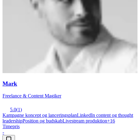
Mark
Freelance & Content Magiker
5.0
(
1
)
Kampagne koncept og lanceringsplan
LinkedIn content og thought
leadership
Position og budskab
Livestream produktion
+
16
Timepris
-