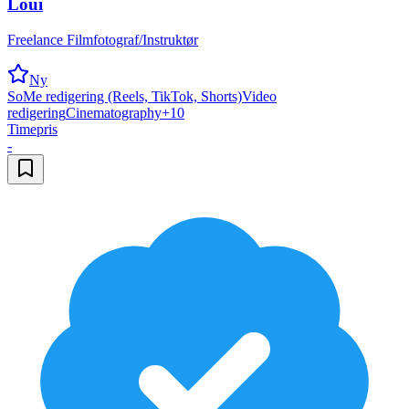
Loui
Freelance Filmfotograf/Instruktør
Ny
SoMe redigering (Reels, TikTok, Shorts)
Video
redigering
Cinematography
+
10
Timepris
-