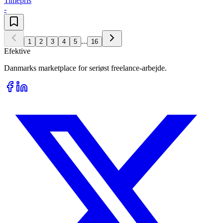
Timepris
-
...
1
2
3
4
5
16
Efektive
Danmarks marketplace for seriøst freelance-arbejde.