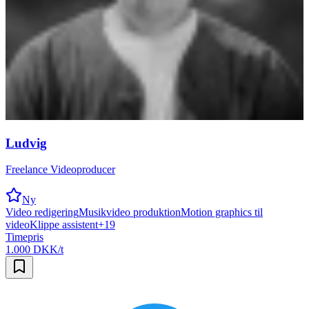
Ludvig
Freelance Videoproducer
Ny
Video redigering
Musikvideo produktion
Motion graphics til
video
Klippe assistent
+
19
Timepris
1.000 DKK/t