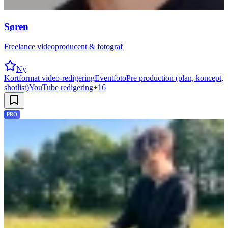
Søren
Freelance videoproducent & fotograf
Ny
Kortformat video-redigering
Eventfoto
Pre production (plan, koncept,
shotlist)
YouTube redigering
+
16
PRO