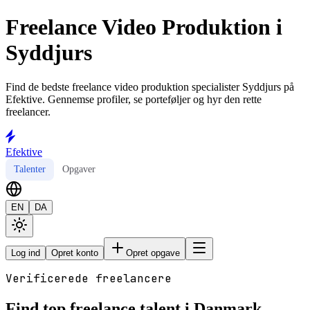
Freelance Video Produktion i
Syddjurs
Find de bedste freelance video produktion specialister Syddjurs på
Efektive. Gennemse profiler, se porteføljer og hyr den rette
freelancer.
Efektive
Talenter
Opgaver
EN
DA
Log ind
Opret konto
Opret opgave
Verificerede freelancere
Find top freelance talent i Danmark