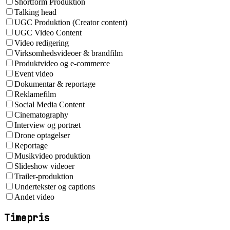
Shortform Produktion
Talking head
UGC Produktion (Creator content)
UGC Video Content
Video redigering
Virksomhedsvideoer & brandfilm
Produktvideo og e-commerce
Event video
Dokumentar & reportage
Reklamefilm
Social Media Content
Cinematography
Interview og portræt
Drone optagelser
Reportage
Musikvideo produktion
Slideshow videoer
Trailer-produktion
Undertekster og captions
Andet video
Timepris