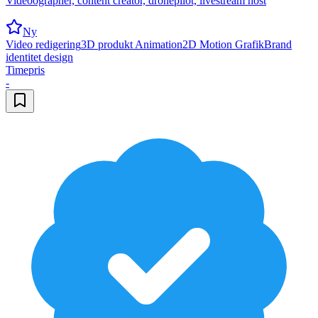
Videoographer, content creator, dronepilot, livestream host
Ny
Video redigering
3D produkt Animation
2D Motion Grafik
Brand
identitet design
Timepris
-