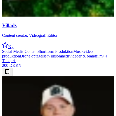
Villads
Content creator, Videograf, Editor
Ny
Social Media Content
Shortform Produktion
Musikvideo
produktion
Drone optagelser
Virksomhedsvideoer & brandfilm
+
4
Timepris
200 DKK/t