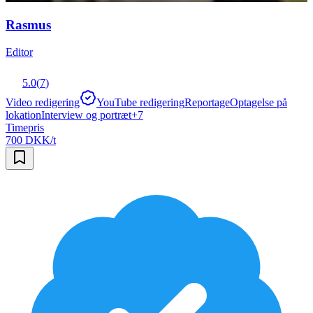
Rasmus
Editor
5.0
(
7
)
Video redigering
YouTube redigering
Reportage
Optagelse på
lokation
Interview og portræt
+
7
Timepris
700 DKK/t