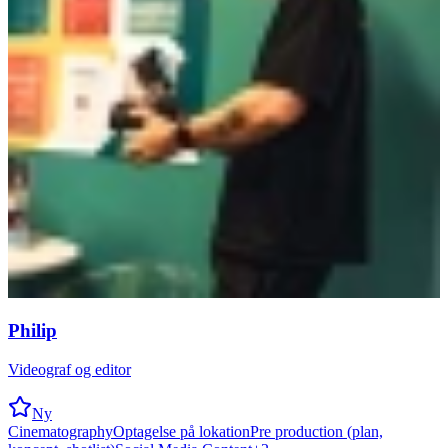
Philip
Videograf og editor
Ny
Cinematography
Optagelse på lokation
Pre production (plan,