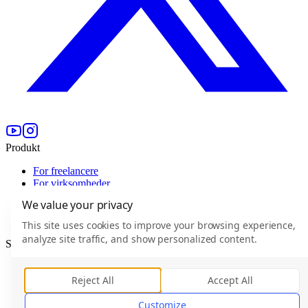
Produkt
For freelancere
For virksomheder
Efektive Verified
We value your privacy
Priser
For Enterprise
This site uses cookies to improve your browsing experience,
analyze site traffic, and show personalized content.
Selskab
Hvem er Efektive
Karriere
(
0
)
Reject All
Accept All
Blog
Hjælpecenter
Customize