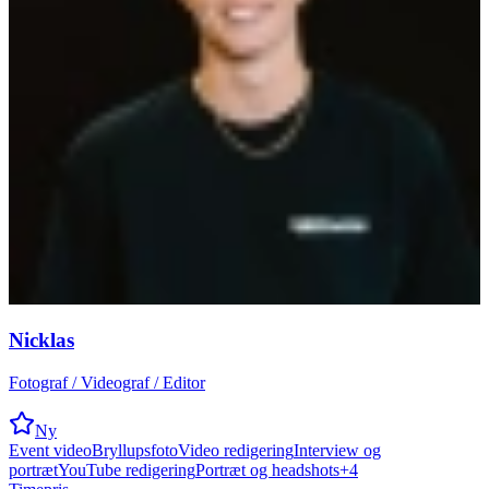
Nicklas
Fotograf / Videograf / Editor
Ny
Event video
Bryllupsfoto
Video redigering
Interview og
portræt
YouTube redigering
Portræt og headshots
+
4