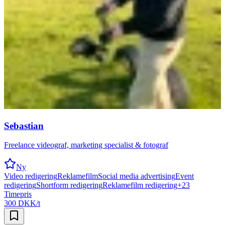
Sebastian
Freelance videograf, marketing specialist & fotograf
Ny
Video redigering
Reklamefilm
Social media advertising
Event
redigering
Shortform redigering
Reklamefilm redigering
+
23
Timepris
300 DKK/t