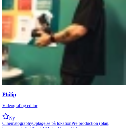
Philip
Videograf og editor
Ny
Cinematography
Optagelse på lokation
Pre production (plan,