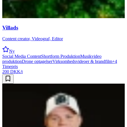
Villads
Content creator, Videograf, Editor
Ny
Social Media Content
Shortform Produktion
Musikvideo
produktion
Drone optagelser
Virksomhedsvideoer & brandfilm
+
4
Timepris
200 DKK/t