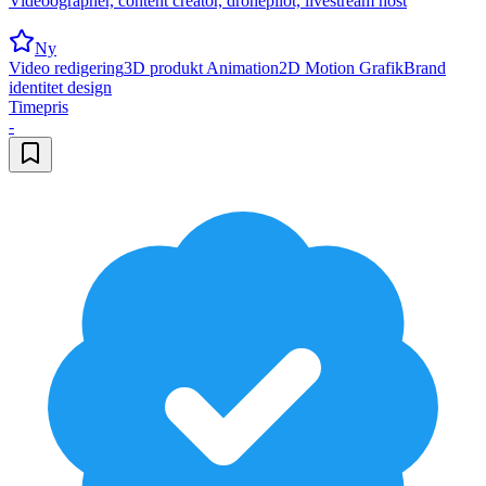
Videoographer, content creator, dronepilot, livestream host
Ny
Video redigering
3D produkt Animation
2D Motion Grafik
Brand
identitet design
Timepris
-