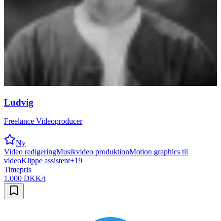
Ludvig
Freelance Videoproducer
Ny
Video redigering
Musikvideo produktion
Motion graphics til
video
Klippe assistent
+
19
Timepris
1.000 DKK/t