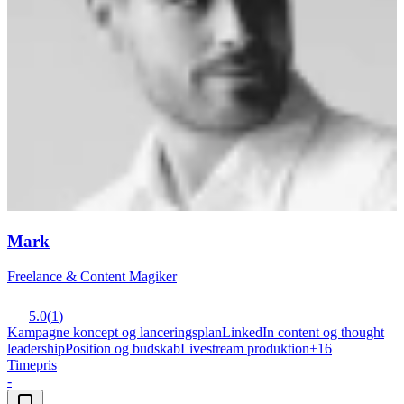
Mark
Freelance & Content Magiker
5.0
(
1
)
Kampagne koncept og lanceringsplan
LinkedIn content og thought
leadership
Position og budskab
Livestream produktion
+
16
Timepris
-