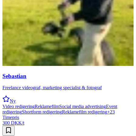
Sebastian
Freelance videograf, marketing specialist & fotograf
Ny
Video redigering
Reklamefilm
Social media advertising
Event
redigering
Shortform redigering
Reklamefilm redigering
+
23
Timepris
300 DKK/t