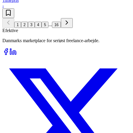
Timepris
-
...
1
2
3
4
5
16
Efektive
Danmarks marketplace for seriøst freelance-arbejde.