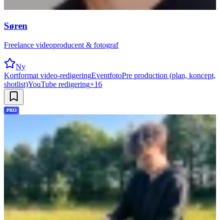
Søren
Freelance videoproducent & fotograf
Ny
Kortformat video-redigering
Eventfoto
Pre production (plan, koncept,
shotlist)
YouTube redigering
+
16
PRO