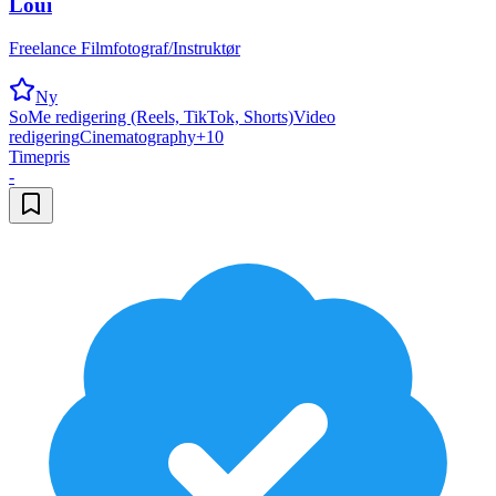
Loui
Freelance Filmfotograf/Instruktør
Ny
SoMe redigering (Reels, TikTok, Shorts)
Video
redigering
Cinematography
+
10
Timepris
-