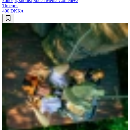
koncept, shotlist)
Social Media Content
+
2
Timepris
400 DKK/t