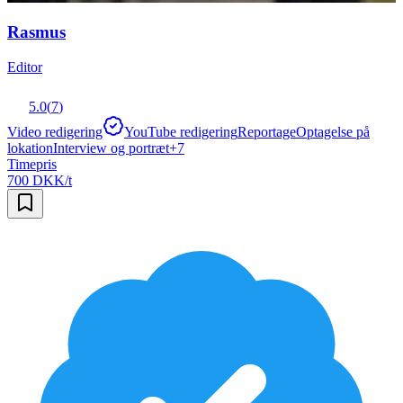
Rasmus
Editor
5.0
(
7
)
Video redigering
YouTube redigering
Reportage
Optagelse på
lokation
Interview og portræt
+
7
Timepris
700 DKK/t