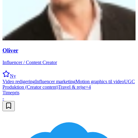
Oliver
Influencer / Content Creator
Ny
Video redigering
Influencer marketing
Motion graphics til video
UGC
Produktion (Creator content)
Travel & rejse
+
4
Timepris
-