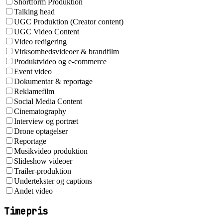
Shortform Produktion
Talking head
UGC Produktion (Creator content)
UGC Video Content
Video redigering
Virksomhedsvideoer & brandfilm
Produktvideo og e-commerce
Event video
Dokumentar & reportage
Reklamefilm
Social Media Content
Cinematography
Interview og portræt
Drone optagelser
Reportage
Musikvideo produktion
Slideshow videoer
Trailer-produktion
Undertekster og captions
Andet video
Timepris