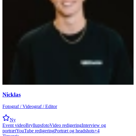
Nicklas
Fotograf / Videograf / Editor
Ny
Event video
Bryllupsfoto
Video redigering
Interview og
portræt
YouTube redigering
Portræt og headshots
+
4