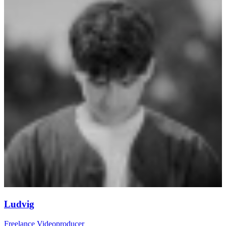
Ludvig
Freelance Videoproducer