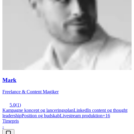
Mark
Freelance & Content Magiker
5.0
(
1
)
Kampagne koncept og lanceringsplan
LinkedIn content og thought
leadership
Position og budskab
Livestream produktion
+
16
Timepris
-