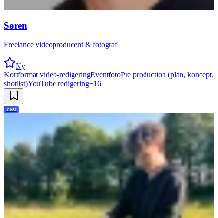
Søren
Freelance videoproducent & fotograf
Ny
Kortformat video-redigering
Eventfoto
Pre production (plan, koncept,
shotlist)
YouTube redigering
+
16
PRO