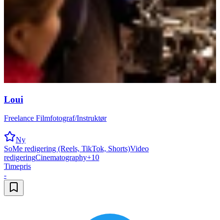
Loui
Freelance Filmfotograf/Instruktør
Ny
SoMe redigering (Reels, TikTok, Shorts)
Video
redigering
Cinematography
+
10
Timepris
-