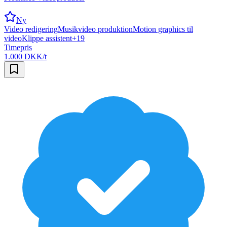
Ny
Video redigering
Musikvideo produktion
Motion graphics til
video
Klippe assistent
+
19
Timepris
1.000 DKK/t