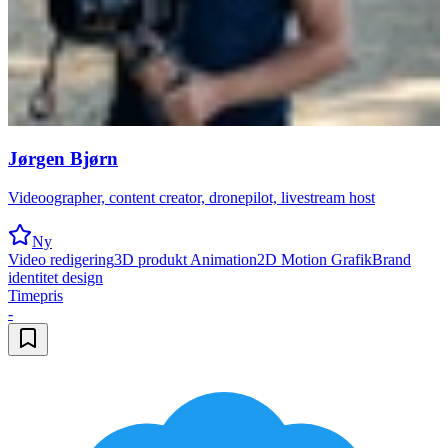
Jørgen Bjørn
Videoographer, content creator, dronepilot, livestream host
Ny
Video redigering
3D produkt Animation
2D Motion Grafik
Brand
identitet design
Timepris
-