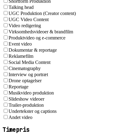
Shortform Produktion
Talking head
UGC Produktion (Creator content)
UGC Video Content
Video redigering
Virksomhedsvideoer & brandfilm
Produktvideo og e-commerce
Event video
Dokumentar & reportage
Reklamefilm
Social Media Content
Cinematography
Interview og portræt
Drone optagelser
Reportage
Musikvideo produktion
Slideshow videoer
Trailer-produktion
Undertekster og captions
Andet video
Timepris