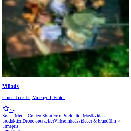
Villads
Content creator, Videograf, Editor
Ny
Social Media Content
Shortform Produktion
Musikvideo
produktion
Drone optagelser
Virksomhedsvideoer & brandfilm
+
4
Timepris