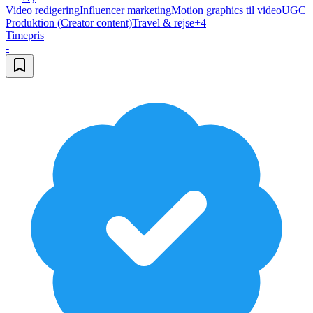
Video redigering
Influencer marketing
Motion graphics til video
UGC
Produktion (Creator content)
Travel & rejse
+
4
Timepris
-