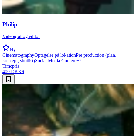
Philip
Videograf og editor
Ny
Cinematography
Optagelse på lokation
Pre production (plan,
koncept, shotlist)
Social Media Content
+
2
Timepris
400 DKK/t