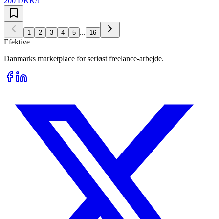
200 DKK/t
...
1
2
3
4
5
16
Efektive
Danmarks marketplace for seriøst freelance-arbejde.