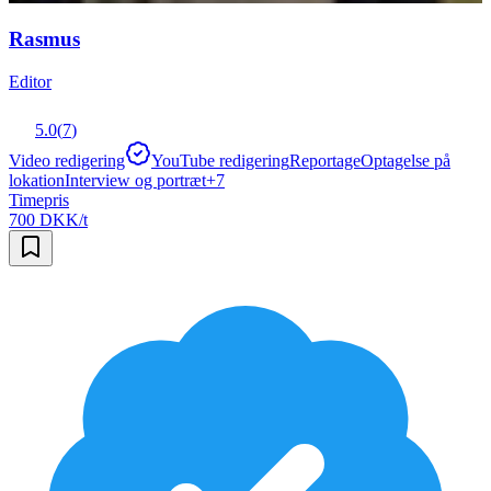
Rasmus
Editor
5.0
(
7
)
Video redigering
YouTube redigering
Reportage
Optagelse på
lokation
Interview og portræt
+
7
Timepris
700 DKK/t