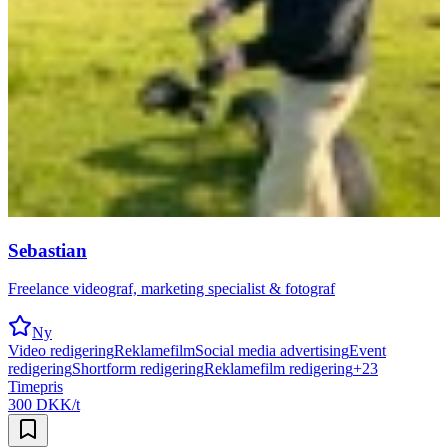
Sebastian
Freelance videograf, marketing specialist & fotograf
Ny
Video redigering
Reklamefilm
Social media advertising
Event
redigering
Shortform redigering
Reklamefilm redigering
+
23
Timepris
300 DKK/t