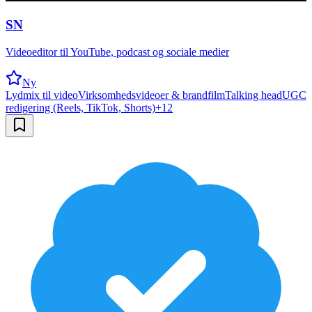
SN
Videoeditor til YouTube, podcast og sociale medier
Ny
Lydmix til video
Virksomhedsvideoer & brandfilm
Talking head
UGC
redigering (Reels, TikTok, Shorts)
+
12