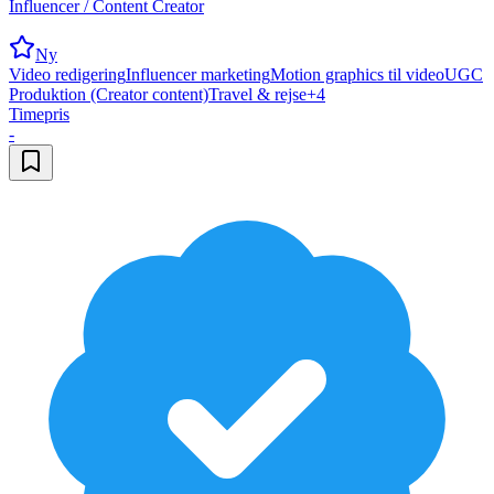
Influencer / Content Creator
Ny
Video redigering
Influencer marketing
Motion graphics til video
UGC
Produktion (Creator content)
Travel & rejse
+
4
Timepris
-