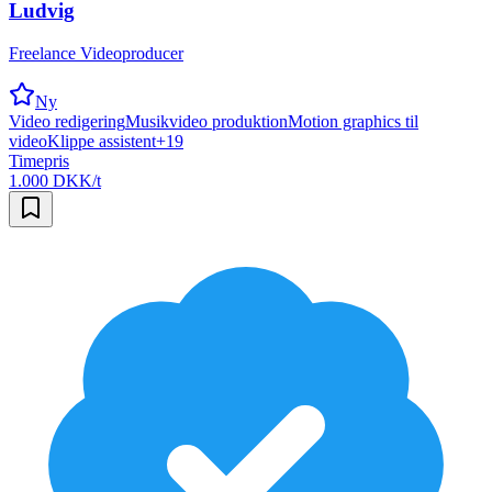
Ludvig
Freelance Videoproducer
Ny
Video redigering
Musikvideo produktion
Motion graphics til
video
Klippe assistent
+
19
Timepris
1.000 DKK/t