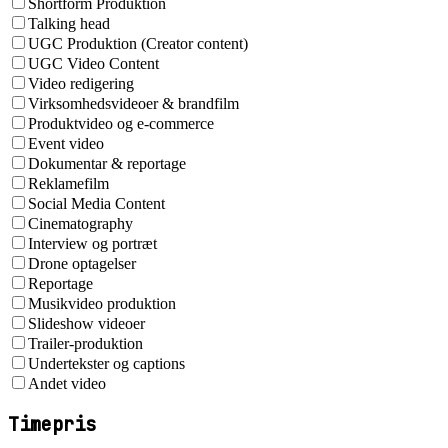
Shortform Produktion
Talking head
UGC Produktion (Creator content)
UGC Video Content
Video redigering
Virksomhedsvideoer & brandfilm
Produktvideo og e-commerce
Event video
Dokumentar & reportage
Reklamefilm
Social Media Content
Cinematography
Interview og portræt
Drone optagelser
Reportage
Musikvideo produktion
Slideshow videoer
Trailer-produktion
Undertekster og captions
Andet video
Timepris