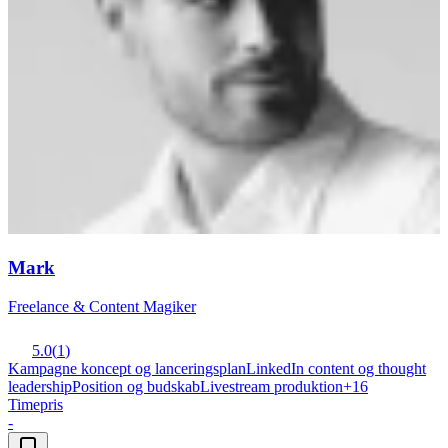
Mark
Freelance & Content Magiker
5.0
(
1
)
Kampagne koncept og lanceringsplan
LinkedIn content og thought
leadership
Position og budskab
Livestream produktion
+
16
Timepris
-