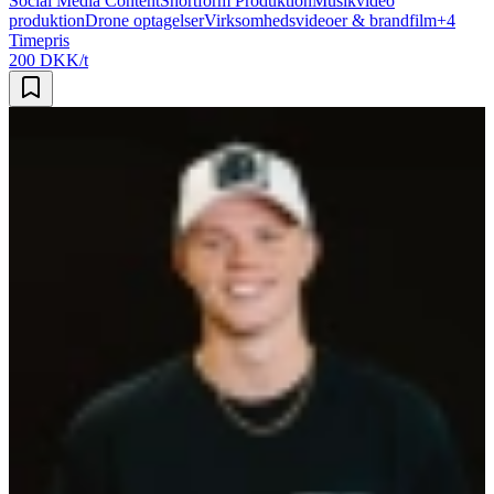
Social Media Content
Shortform Produktion
Musikvideo
produktion
Drone optagelser
Virksomhedsvideoer & brandfilm
+
4
Timepris
200 DKK/t