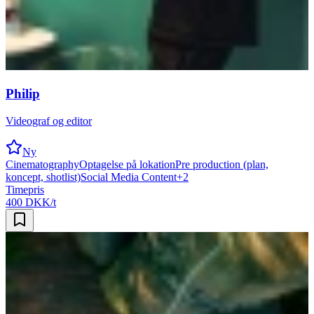
Philip
Videograf og editor
Ny
Cinematography
Optagelse på lokation
Pre production (plan,
koncept, shotlist)
Social Media Content
+
2
Timepris
400 DKK/t