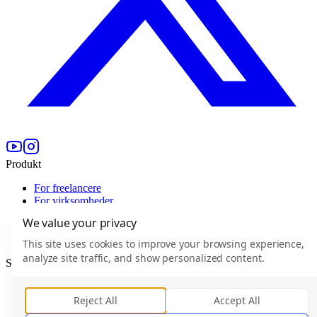
Produkt
For freelancere
For virksomheder
Efektive Verified
We value your privacy
Priser
For Enterprise
This site uses cookies to improve your browsing experience,
analyze site traffic, and show personalized content.
Selskab
Hvem er Efektive
Karriere
(
0
)
Reject All
Accept All
Blog