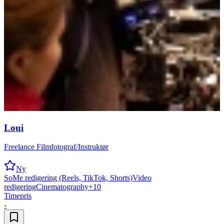
Loui
Freelance Filmfotograf/Instruktør
Ny
SoMe redigering (Reels, TikTok, Shorts)
Video
redigering
Cinematography
+
10
Timepris
-