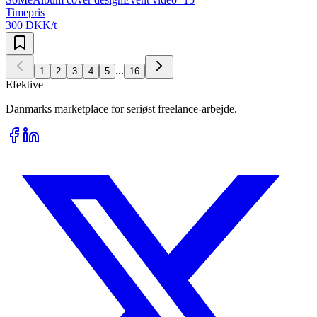
Timepris
300 DKK/t
...
1
2
3
4
5
16
Efektive
Danmarks marketplace for seriøst freelance-arbejde.