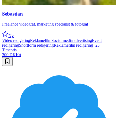
Sebastian
Freelance videograf, marketing specialist & fotograf
Ny
Video redigering
Reklamefilm
Social media advertising
Event
redigering
Shortform redigering
Reklamefilm redigering
+
23
Timepris
300 DKK/t