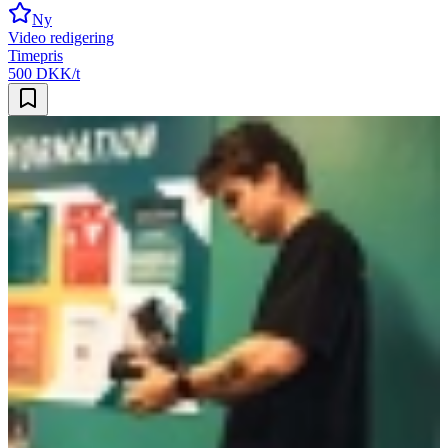
Ny
Video redigering
Timepris
500 DKK/t