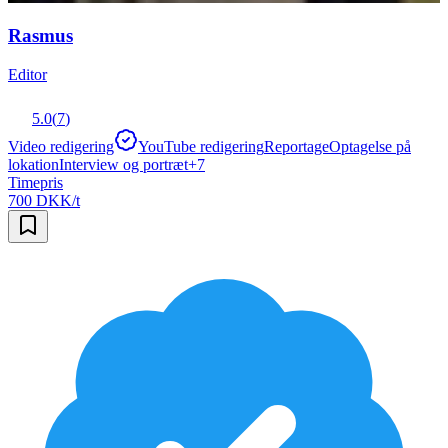
Rasmus
Editor
5.0
(
7
)
Video redigering
YouTube redigering
Reportage
Optagelse på
lokation
Interview og portræt
+
7
Timepris
700 DKK/t