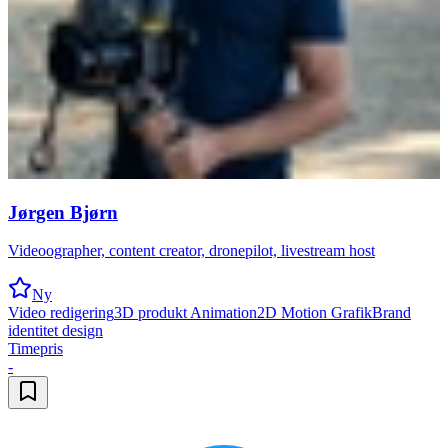
Jørgen Bjørn
Videoographer, content creator, dronepilot, livestream host
Ny
Video redigering
3D produkt Animation
2D Motion Grafik
Brand
identitet design
Timepris
-