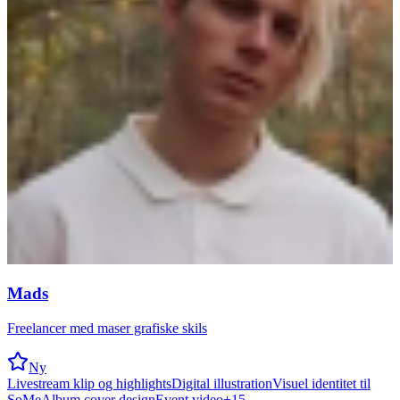
Mads
Freelancer med maser grafiske skils
Ny
Livestream klip og highlights
Digital illustration
Visuel identitet til
SoMe
Album cover design
Event video
+
15