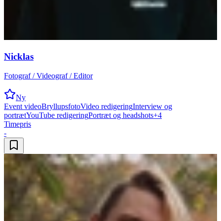
Nicklas
Fotograf / Videograf / Editor
Ny
Event video
Bryllupsfoto
Video redigering
Interview og
portræt
YouTube redigering
Portræt og headshots
+
4
Timepris
-