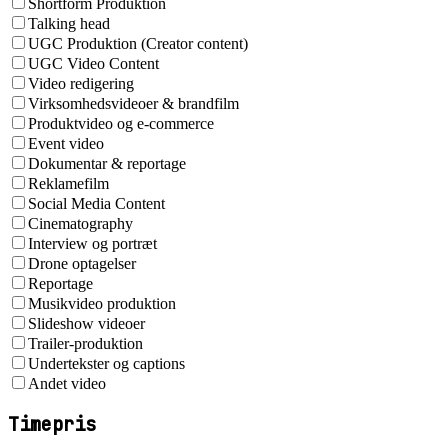
Shortform Produktion
Talking head
UGC Produktion (Creator content)
UGC Video Content
Video redigering
Virksomhedsvideoer & brandfilm
Produktvideo og e-commerce
Event video
Dokumentar & reportage
Reklamefilm
Social Media Content
Cinematography
Interview og portræt
Drone optagelser
Reportage
Musikvideo produktion
Slideshow videoer
Trailer-produktion
Undertekster og captions
Andet video
Timepris