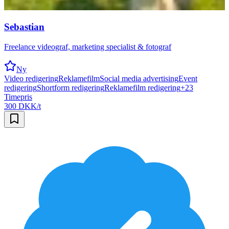
Sebastian
Freelance videograf, marketing specialist & fotograf
Ny
Video redigering
Reklamefilm
Social media advertising
Event
redigering
Shortform redigering
Reklamefilm redigering
+
23
Timepris
300 DKK/t