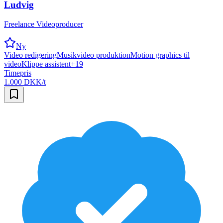
Ludvig
Freelance Videoproducer
Ny
Video redigering
Musikvideo produktion
Motion graphics til
video
Klippe assistent
+
19
Timepris
1.000 DKK/t