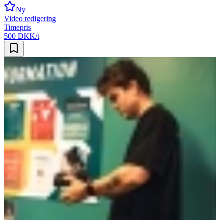
Ny
Video redigering
Timepris
500 DKK/t