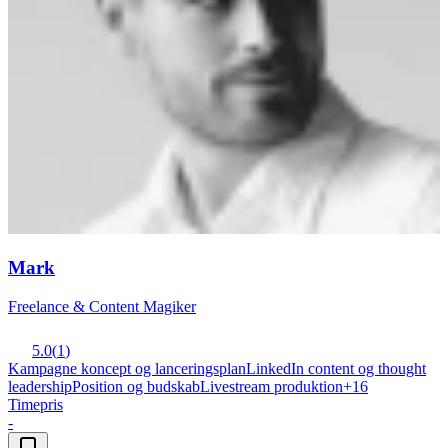
Mark
Freelance & Content Magiker
5.0
(
1
)
Kampagne koncept og lanceringsplan
LinkedIn content og thought
leadership
Position og budskab
Livestream produktion
+
16
Timepris
-