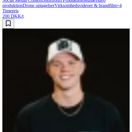
Social Media Content
Shortform Produktion
Musikvideo
produktion
Drone optagelser
Virksomhedsvideoer & brandfilm
+
4
Timepris
200 DKK/t