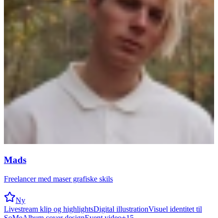
Mads
Freelancer med maser grafiske skils
Ny
Livestream klip og highlights
Digital illustration
Visuel identitet til
SoMe
Album cover design
Event video
+
15