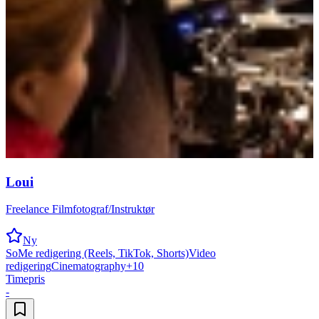
Loui
Freelance Filmfotograf/Instruktør
Ny
SoMe redigering (Reels, TikTok, Shorts)
Video
redigering
Cinematography
+
10
Timepris
-