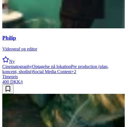
Philip
Videograf og editor
Ny
Cinematography
Optagelse på lokation
Pre production (plan,
koncept, shotlist)
Social Media Content
+
2
Timepris
400 DKK/t