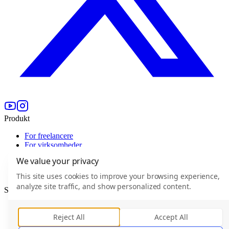
Produkt
For freelancere
For virksomheder
Efektive Verified
We value your privacy
Priser
For Enterprise
This site uses cookies to improve your browsing experience,
analyze site traffic, and show personalized content.
Selskab
Hvem er Efektive
Karriere
(
0
)
Reject All
Accept All
Blog