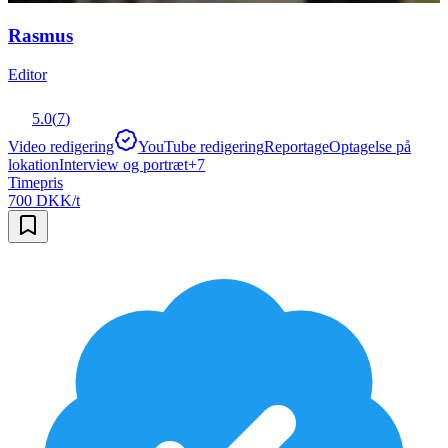
Rasmus
Editor
5.0
(
7
)
Video redigering
YouTube redigering
Reportage
Optagelse på
lokation
Interview og portræt
+
7
Timepris
700 DKK/t