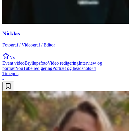
Nicklas
Fotograf / Videograf / Editor
Ny
Event video
Bryllupsfoto
Video redigering
Interview og
portræt
YouTube redigering
Portræt og headshots
+
4
Timepris
-