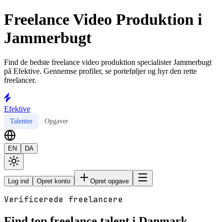
Freelance Video Produktion i
Jammerbugt
Find de bedste freelance video produktion specialister Jammerbugt
på Efektive. Gennemse profiler, se porteføljer og hyr den rette
freelancer.
Efektive
Talenter
Opgaver
EN
DA
Log ind
Opret konto
Opret opgave
Verificerede freelancere
Find top freelance talent i Danmark