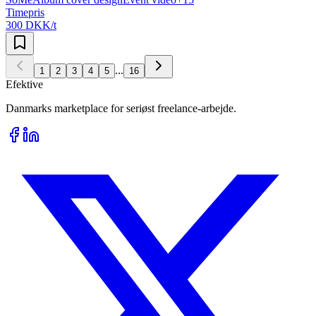
Timepris
300 DKK/t
...
1
2
3
4
5
16
Efektive
Danmarks marketplace for seriøst freelance-arbejde.