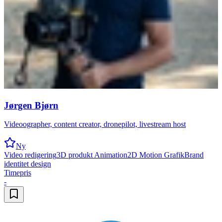
Jørgen Bjørn
Videoographer, content creator, dronepilot, livestream host
Ny
Video redigering
3D produkt Animation
2D Motion Grafik
Brand
identitet design
Timepris
-