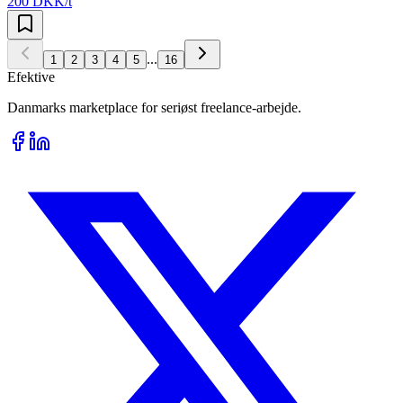
200 DKK/t
...
1
2
3
4
5
16
Efektive
Danmarks marketplace for seriøst freelance-arbejde.