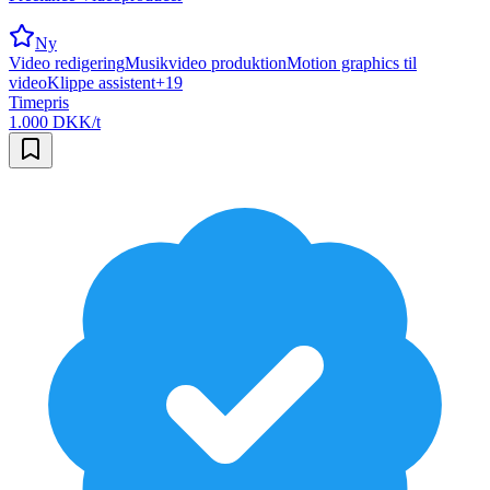
Ny
Video redigering
Musikvideo produktion
Motion graphics til
video
Klippe assistent
+
19
Timepris
1.000 DKK/t