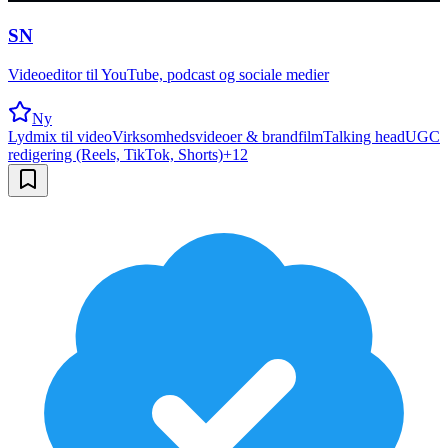
SN
Videoeditor til YouTube, podcast og sociale medier
Ny
Lydmix til video
Virksomhedsvideoer & brandfilm
Talking head
UGC
redigering (Reels, TikTok, Shorts)
+
12