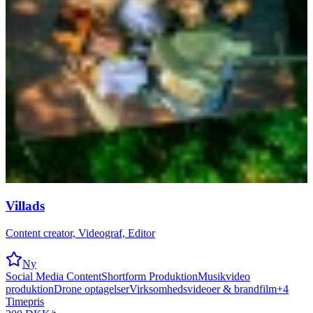
Villads
Content creator, Videograf, Editor
Ny
Social Media Content
Shortform Produktion
Musikvideo
produktion
Drone optagelser
Virksomhedsvideoer & brandfilm
+
4
Timepris