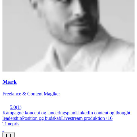
Mark
Freelance & Content Magiker
5.0
(
1
)
Kampagne koncept og lanceringsplan
LinkedIn content og thought
leadership
Position og budskab
Livestream produktion
+
16
Timepris
-