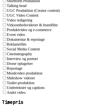
Shortform Produktion
Talking head
UGC Produktion (Creator content)
UGC Video Content
Video redigering
Virksomhedsvideoer & brandfilm
Produktvideo og e-commerce
Event video
Dokumentar & reportage
Reklamefilm
Social Media Content
Cinematography
Interview og portræt
Drone optagelser
Reportage
Musikvideo produktion
Slideshow videoer
Trailer-produktion
Undertekster og captions
Andet video
Timepris