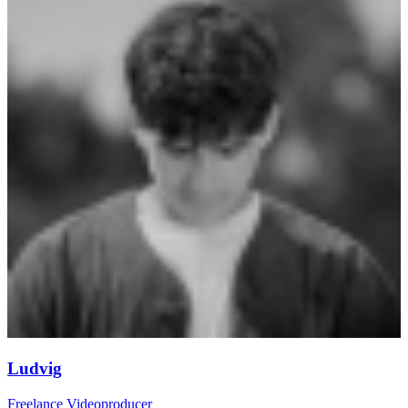
Ludvig
Freelance Videoproducer