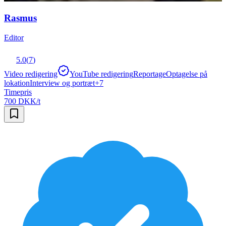
Rasmus
Editor
5.0
(
7
)
Video redigering
YouTube redigering
Reportage
Optagelse på
lokation
Interview og portræt
+
7
Timepris
700 DKK/t