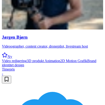
Jørgen Bjørn
Videoographer, content creator, dronepilot, livestream host
Ny
Video redigering
3D produkt Animation
2D Motion Grafik
Brand
identitet design
Timepris
-