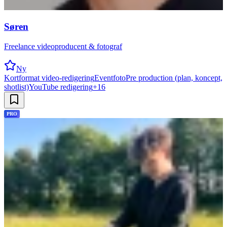
Søren
Freelance videoproducent & fotograf
Ny
Kortformat video-redigering
Eventfoto
Pre production (plan, koncept,
shotlist)
YouTube redigering
+
16
PRO