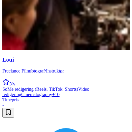
Loui
Freelance Filmfotograf/Instruktør
Ny
SoMe redigering (Reels, TikTok, Shorts)
Video
redigering
Cinematography
+
10
Timepris
-