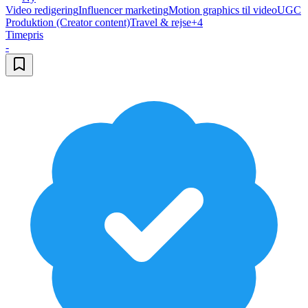
Video redigering
Influencer marketing
Motion graphics til video
UGC
Produktion (Creator content)
Travel & rejse
+
4
Timepris
-