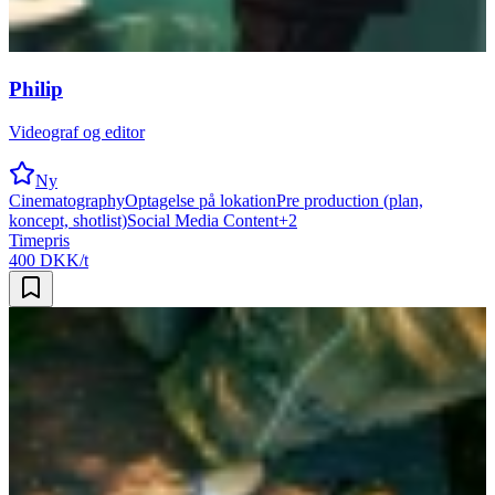
Philip
Videograf og editor
Ny
Cinematography
Optagelse på lokation
Pre production (plan,
koncept, shotlist)
Social Media Content
+
2
Timepris
400 DKK/t