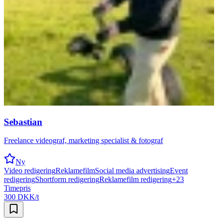
Sebastian
Freelance videograf, marketing specialist & fotograf
Ny
Video redigering
Reklamefilm
Social media advertising
Event
redigering
Shortform redigering
Reklamefilm redigering
+
23
Timepris
300 DKK/t