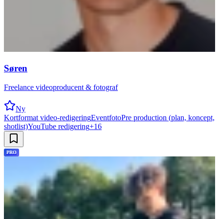
Søren
Freelance videoproducent & fotograf
Ny
Kortformat video-redigering
Eventfoto
Pre production (plan, koncept,
shotlist)
YouTube redigering
+
16
PRO