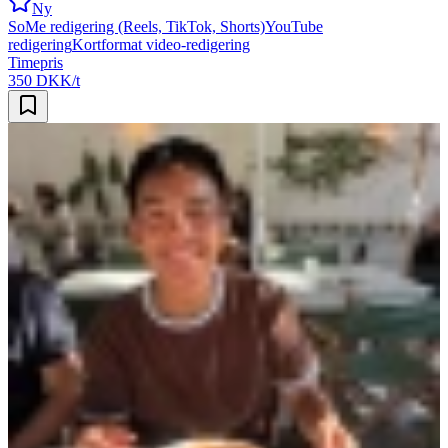
Ny
SoMe redigering (Reels, TikTok, Shorts)
YouTube
redigering
Kortformat video-redigering
Timepris
350 DKK/t