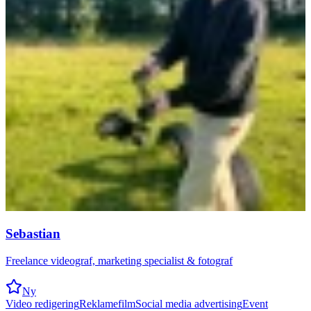
Sebastian
Freelance videograf, marketing specialist & fotograf
Ny
Video redigering
Reklamefilm
Social media advertising
Event