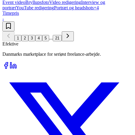
Event video
Bryllupsfoto
Video redigering
Interview og
portræt
YouTube redigering
Portræt og headshots
+
4
Timepris
-
...
1
2
3
4
5
21
Efektive
Danmarks marketplace for seriøst freelance-arbejde.