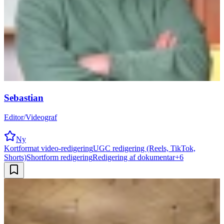
Sebastian
Editor/Videograf
Ny
Kortformat video-redigering
UGC redigering (Reels, TikTok,
Shorts)
Shortform redigering
Redigering af dokumentar
+
6