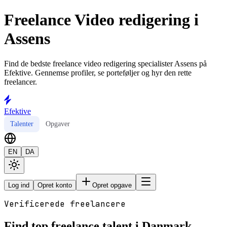
Freelance Video redigering i
Assens
Find de bedste freelance video redigering specialister Assens på
Efektive. Gennemse profiler, se porteføljer og hyr den rette
freelancer.
Efektive
Talenter
Opgaver
EN
DA
Log ind
Opret konto
Opret opgave
Verificerede freelancere
Find top freelance talent i Danmark