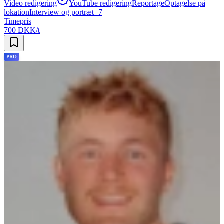
Video redigering
YouTube redigering
Reportage
Optagelse på
lokation
Interview og portræt
+
7
Timepris
700 DKK/t
PRO