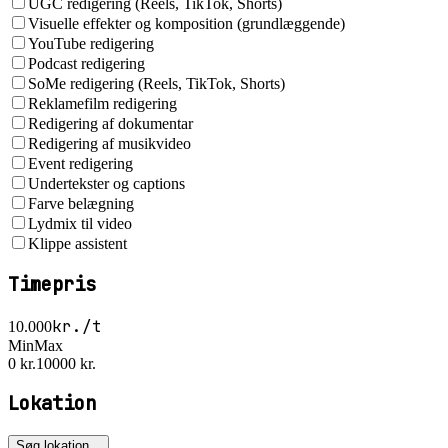
UGC redigering (Reels, TikTok, Shorts)
Visuelle effekter og komposition (grundlæggende)
YouTube redigering
Podcast redigering
SoMe redigering (Reels, TikTok, Shorts)
Reklamefilm redigering
Redigering af dokumentar
Redigering af musikvideo
Event redigering
Undertekster og captions
Farve belægning
Lydmix til video
Klippe assistent
Timepris
kr./t
10.000
Min
Max
0 kr.
10000 kr.
Lokation
Søg lokation...