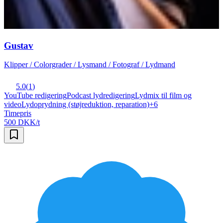
Gustav
Klipper / Colorgrader / Lysmand / Fotograf / Lydmand
5.0
(
1
)
YouTube redigering
Podcast lydredigering
Lydmix til film og
video
Lydoprydning (støjreduktion, reparation)
+
6
Timepris
500 DKK/t