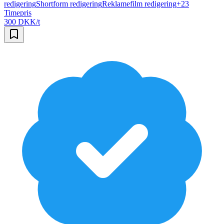
redigering
Shortform redigering
Reklamefilm redigering
+
23
Timepris
300 DKK/t