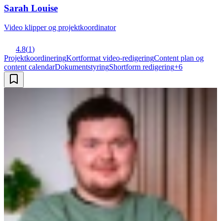
Sarah Louise
Video klipper og projektkoordinator
4.8
(
1
)
Projektkoordinering
Kortformat video-redigering
Content plan og
content calendar
Dokumentstyring
Shortform redigering
+
6