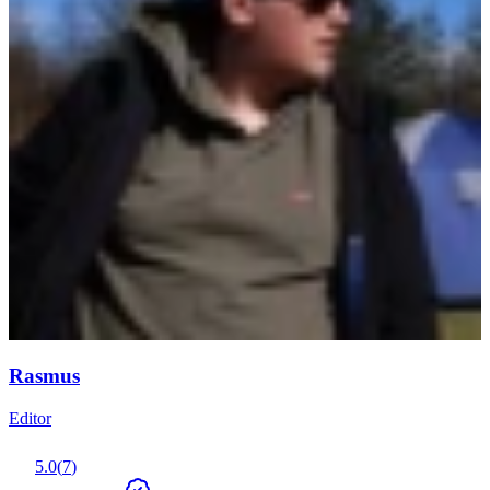
Rasmus
Editor
5.0
(
7
)