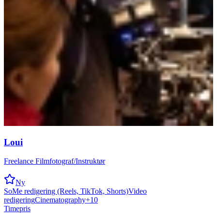
Loui
Freelance Filmfotograf/Instruktør
Ny
SoMe redigering (Reels, TikTok, Shorts)
Video
redigering
Cinematography
+
10
Timepris