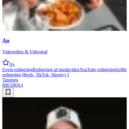
An
Videoeditor & Videograf
Ny
Event redigering
Redigering af musikvideo
YouTube redigering
SoMe
redigering (Reels, TikTok, Shorts)
+
3
Timepris
600 DKK/t