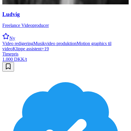
Ludvig
Freelance Videoproducer
Ny
Video redigering
Musikvideo produktion
Motion graphics til
video
Klippe assistent
+
19
Timepris
1.000 DKK/t