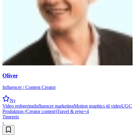
Oliver
Influencer / Content Creator
Ny
Video redigering
Influencer marketing
Motion graphics til video
UGC
Produktion (Creator content)
Travel & rejse
+
4
Timepris
-