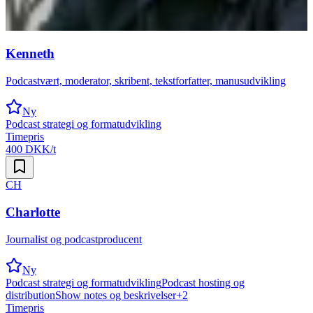
Kenneth
Podcastvært, moderator, skribent, tekstforfatter, manusudvikling
Ny
Podcast strategi og formatudvikling
Timepris
400 DKK/t
CH
Charlotte
Journalist og podcastproducent
Ny
Podcast strategi og formatudvikling
Podcast hosting og
distribution
Show notes og beskrivelser
+
2
Timepris