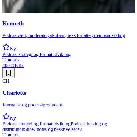
Kenneth
Podcastvært, moderator, skribent, tekstforfatter, manusudvikling
Ny
Podcast strategi og formatudvikling
Timepris
400 DKK/t
CH
Charlotte
Journalist og podcastproducent
Ny
Podcast strategi og formatudvikling
Podcast hosting og
distribution
Show notes og beskrivelser
+
2
Timepris