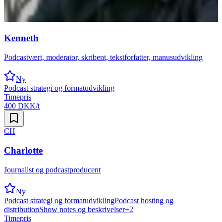
Kenneth
Podcastvært, moderator, skribent, tekstforfatter, manusudvikling
Ny
Podcast strategi og formatudvikling
Timepris
400 DKK/t
CH
Charlotte
Journalist og podcastproducent
Ny
Podcast strategi og formatudvikling
Podcast hosting og
distribution
Show notes og beskrivelser
+
2
Timepris