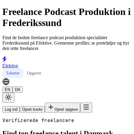
Freelance Podcast Produktion i
Frederikssund
Find de bedste freelance podcast produktion specialister
Frederikssund på Efektive. Gennemse profiler, se porteføljer og hyr
den rette freelancer.
Efektive
Talenter
Opgaver
EN
DA
Log ind
Opret konto
Opret opgave
Verificerede freelancere
Find top freelance talent i Danmark