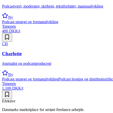
Podcastvært, moderator, skribent, tekstforfatter, manusudvikling
Ny
Podcast strategi og formatudvikling
Timepris
400 DKK/t
CH
Charlotte
Journalist og podcastproducent
Ny
Podcast strategi og formatudvikling
Podcast hosting og distribution
Sho
Timepris
1.100 DKK/t
Efektive
Danmarks marketplace for seriøst freelance-arbejde.