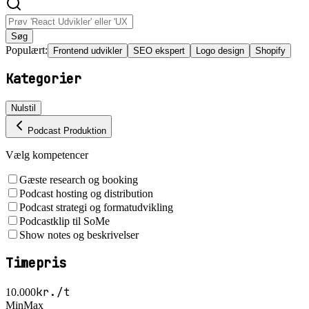
Søg
Populært:
Frontend udvikler
SEO ekspert
Logo design
Shopify
Kategorier
Nulstil
Podcast Produktion
Vælg kompetencer
Gæste research og booking
Podcast hosting og distribution
Podcast strategi og formatudvikling
Podcastklip til SoMe
Show notes og beskrivelser
Timepris
kr./t
10.000
Min
Max