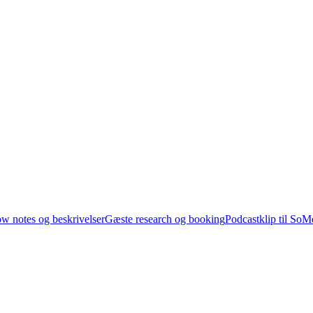
w notes og beskrivelser
Gæste research og booking
Podcastklip til SoM