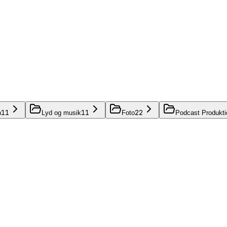
11
11
22
n
Lyd og musik
Foto
Podcast Produkti