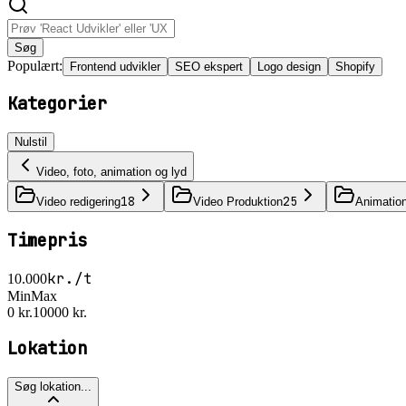
Søg
Populært:
Frontend udvikler
SEO ekspert
Logo design
Shopify
Kategorier
Nulstil
Video, foto, animation og lyd
18
25
Video redigering
Video Produktion
Animatio
Timepris
kr./t
10.000
Min
Max
0 kr.
10000 kr.
Lokation
Søg lokation...