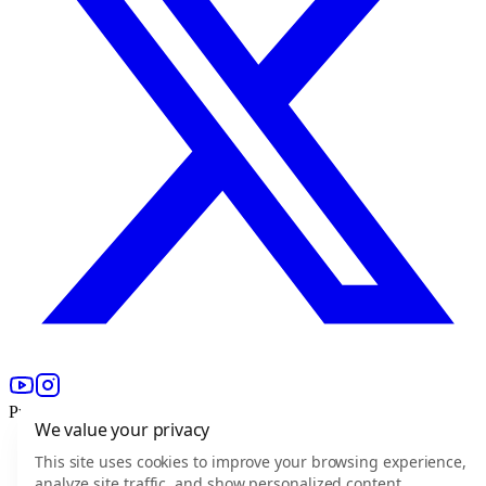
Produkt
We value your privacy
For freelancere
This site uses cookies to improve your browsing experience,
For virksomheder
analyze site traffic, and show personalized content.