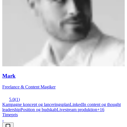
Mark
Freelance & Content Magiker
5.0
(
1
)
Kampagne koncept og lanceringsplan
LinkedIn content og thought
leadership
Position og budskab
Livestream produktion
+
16
Timepris
-