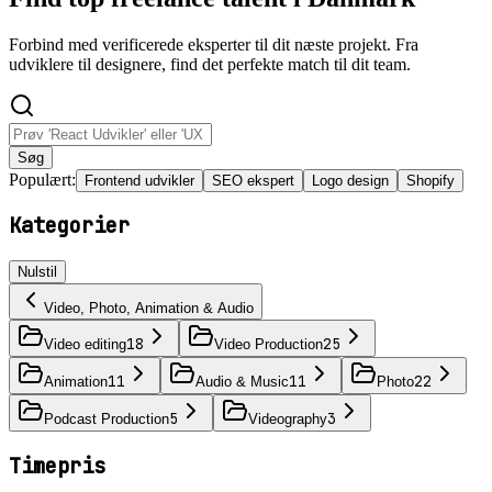
Forbind med verificerede eksperter til dit næste projekt. Fra
udviklere til designere, find det perfekte match til dit team.
Søg
Populært:
Frontend udvikler
SEO ekspert
Logo design
Shopify
Kategorier
Nulstil
Video, Photo, Animation & Audio
18
25
Video editing
Video Production
11
11
22
Animation
Audio & Music
Photo
5
3
Podcast Production
Videography
Timepris