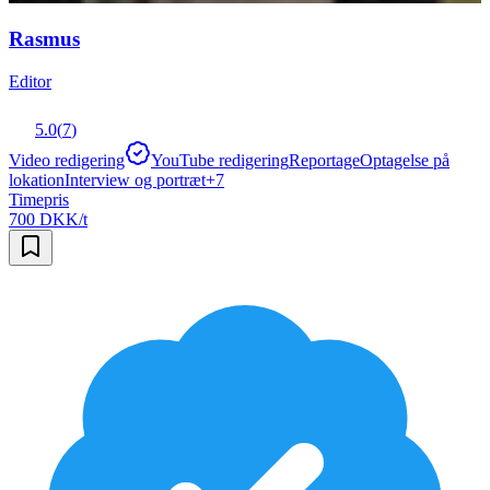
Rasmus
Editor
5.0
(
7
)
Video redigering
YouTube redigering
Reportage
Optagelse på
lokation
Interview og portræt
+
7
Timepris
700 DKK/t