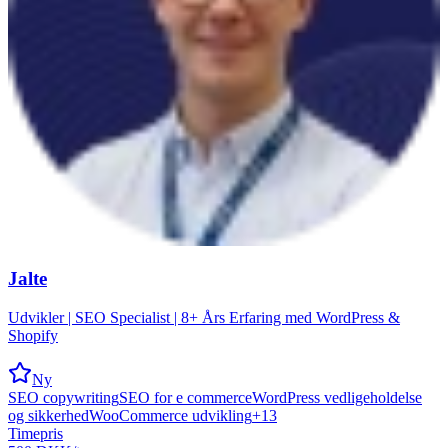
Jalte
Udvikler | SEO Specialist | 8+ Års Erfaring med WordPress &
Shopify
Ny
SEO copywriting
SEO for e commerce
WordPress vedligeholdelse
og sikkerhed
WooCommerce udvikling
+
13
Timepris