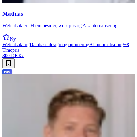
Mathias
Webudvikler | Hjemmesider, webapps og AI-automatisering
Ny
Webudvikling
Database design og optimering
AI automatisering
+
8
Timepris
800 DKK/t
PRO