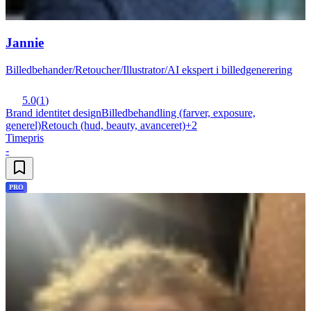
Jannie
Billedbehander/Retoucher/Illustrator/AI ekspert i billedgenerering
5.0
(
1
)
Brand identitet design
Billedbehandling (farver, exposure,
generel)
Retouch (hud, beauty, avanceret)
+
2
Timepris
-
PRO