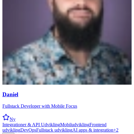
Daniel
Fullstack Developer with Mobile Focus
Ny
Integrationer & API Udvikling
Mobiludvikling
Frontend
udvikling
DevOps
Fullstack udvikling
AI apps & integration
+
2