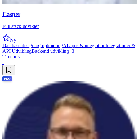
Casper
Full stack udvikler
Ny
Database design og optimering
AI apps & integration
Integrationer &
API Udvikling
Backend udvikling
+
3
Timepris
-
PRO