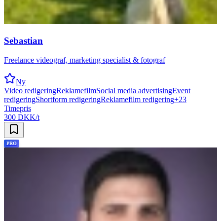
Sebastian
Freelance videograf, marketing specialist & fotograf
Ny
Video redigering
Reklamefilm
Social media advertising
Event
redigering
Shortform redigering
Reklamefilm redigering
+
23
Timepris
300 DKK/t
PRO