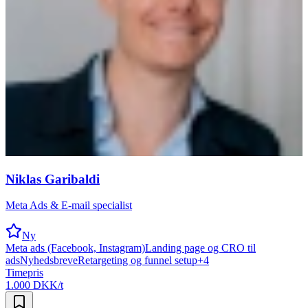
Niklas Garibaldi
Meta Ads & E-mail specialist
Ny
Meta ads (Facebook, Instagram)
Landing page og CRO til
ads
Nyhedsbreve
Retargeting og funnel setup
+
4
Timepris
1.000 DKK/t