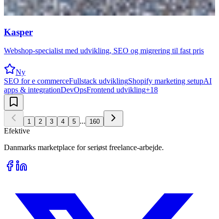
Kasper
Webshop-specialist med udvikling, SEO og migrering til fast pris
Ny
SEO for e commerce
Fullstack udvikling
Shopify marketing setup
AI
apps & integration
DevOps
Frontend udvikling
+
18
...
1
2
3
4
5
160
Efektive
Danmarks marketplace for seriøst freelance-arbejde.