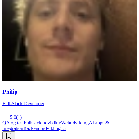
Philip
Full-Stack Developer
5.0
(
1
)
QA og test
Fullstack udvikling
Webudvikling
AI apps &
integration
Backend udvikling
+
3