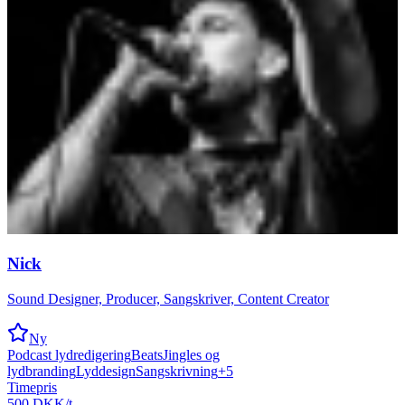
Nick
Sound Designer, Producer, Sangskriver, Content Creator
Ny
Podcast lydredigering
Beats
Jingles og
lydbranding
Lyddesign
Sangskrivning
+
5
Timepris
500 DKK/t