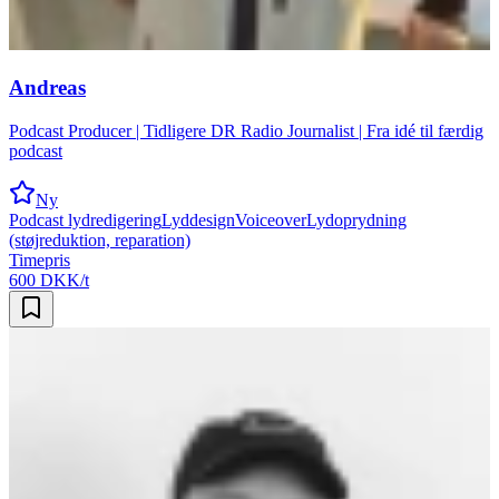
Andreas
Podcast Producer | Tidligere DR Radio Journalist | Fra idé til færdig
podcast
Ny
Podcast lydredigering
Lyddesign
Voiceover
Lydoprydning
(støjreduktion, reparation)
Timepris
600 DKK/t