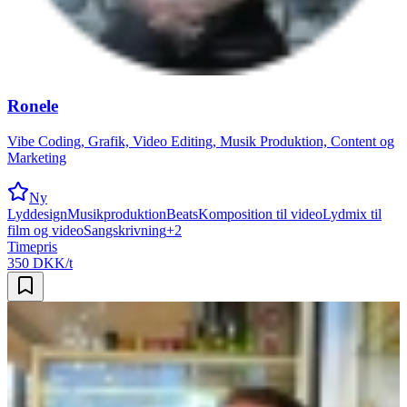
Ronele
Vibe Coding, Grafik, Video Editing, Musik Produktion, Content og
Marketing
Ny
Lyddesign
Musikproduktion
Beats
Komposition til video
Lydmix til
film og video
Sangskrivning
+
2
Timepris
350 DKK/t