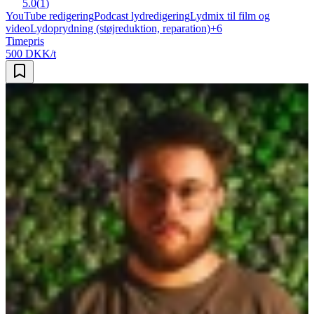
5.0
(
1
)
YouTube redigering
Podcast lydredigering
Lydmix til film og
video
Lydoprydning (støjreduktion, reparation)
+
6
Timepris
500 DKK/t