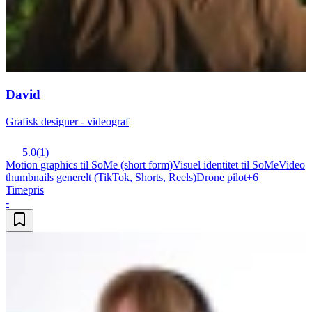
David
Grafisk designer - videograf
5.0
(
1
)
Motion graphics til SoMe (short form)
Visuel identitet til SoMe
Video
thumbnails generelt (TikTok, Shorts, Reels)
Drone pilot
+
6
Timepris
-