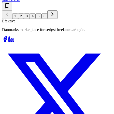
1
2
3
4
5
6
Efektive
Danmarks marketplace for seriøst freelance-arbejde.