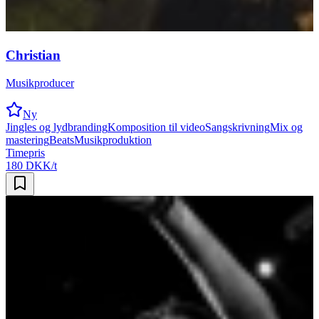
Christian
Musikproducer
Ny
Jingles og lydbranding
Komposition til video
Sangskrivning
Mix og
mastering
Beats
Musikproduktion
Timepris
180 DKK/t