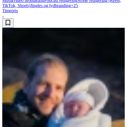
Musikvideo produktion
Podcast redigering
SoMe redigering (Reels,
TikTok, Shorts)
Jingles og lydbranding
+
25
Timepris
-