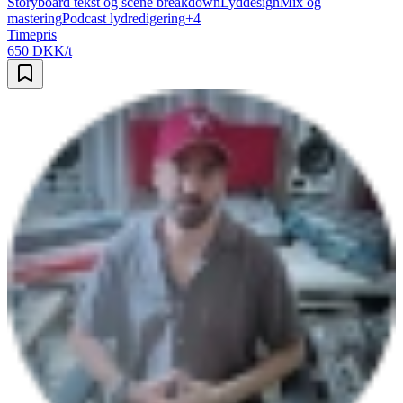
Storyboard tekst og scene breakdown
Lyddesign
Mix og
mastering
Podcast lydredigering
+
4
Timepris
650 DKK/t