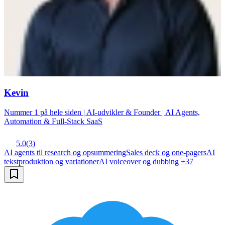
Kevin
Nummer 1 på hele siden | AI-udvikler & Founder | AI Agents,
Automation & Full-Stack SaaS
5.0
(
3
)
AI agents til research og opsummering
Sales deck og one-pagers
AI
tekstproduktion og variationer
AI voiceover og dubbing
+
37