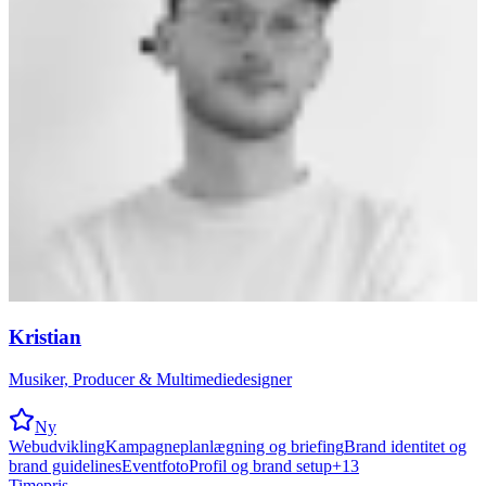
Kristian
Musiker, Producer & Multimediedesigner
Ny
Webudvikling
Kampagneplanlægning og briefing
Brand identitet og
brand guidelines
Eventfoto
Profil og brand setup
+
13
Timepris