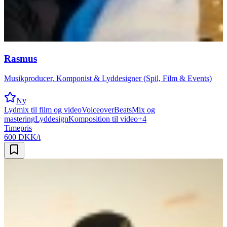
Rasmus
Musikproducer, Komponist & Lyddesigner (Spil, Film & Events)
Ny
Lydmix til film og video
Voiceover
Beats
Mix og
mastering
Lyddesign
Komposition til video
+
4
Timepris
600 DKK/t