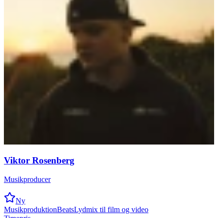
Viktor Rosenberg
Musikproducer
Ny
Musikproduktion
Beats
Lydmix til film og video