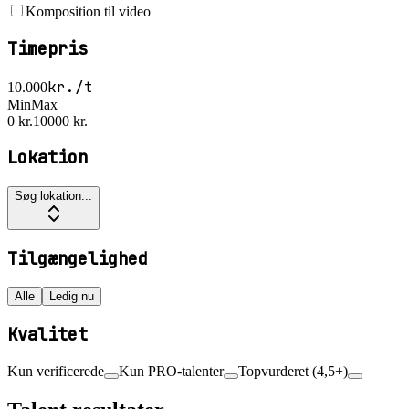
Komposition til video
Timepris
kr./t
10.000
Min
Max
0 kr.
10000 kr.
Lokation
Søg lokation...
Tilgængelighed
Alle
Ledig nu
Kvalitet
Kun verificerede
Kun PRO-talenter
Topvurderet (4,5+)