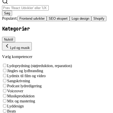
Søg
Populært:
Frontend udvikler
SEO ekspert
Logo design
Shopify
Kategorier
Nulstil
Lyd og musik
Vælg kompetencer
Lydoprydning (støjreduktion, reparation)
Jingles og lydbranding
Lydmix til film og video
Sangskrivning
Podcast lydredigering
Voiceover
Musikproduktion
Mix og mastering
Lyddesign
Beats