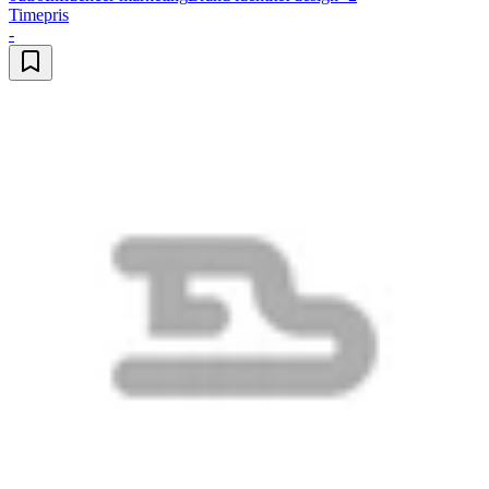
Timepris
-