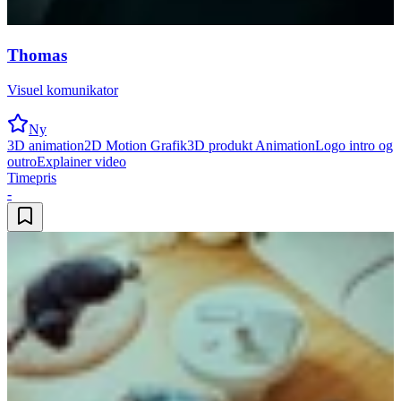
Thomas
Visuel komunikator
Ny
3D animation
2D Motion Grafik
3D produkt Animation
Logo intro og
outro
Explainer video
Timepris
-