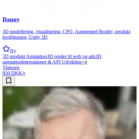
Danny
3D modellering, visualisering, CPQ, Augmented Reality, produkt
konfigurator, Unity 3D
Ny
3D produkt Animation
3D render til web og ads
3D
animation
Integrationer & API Udvikling
+
4
Timepris
850 DKK/t