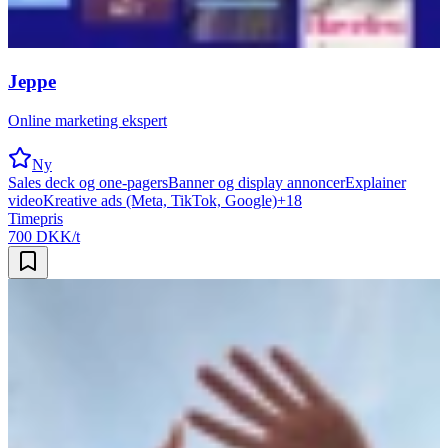
Jeppe
Online marketing ekspert
Ny
Sales deck og one-pagers
Banner og display annoncer
Explainer
video
Kreative ads (Meta, TikTok, Google)
+
18
Timepris
700 DKK/t