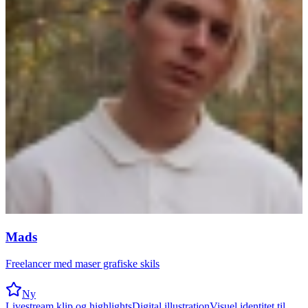
Mads
Freelancer med maser grafiske skils
Ny
Livestream klip og highlights
Digital illustration
Visuel identitet til