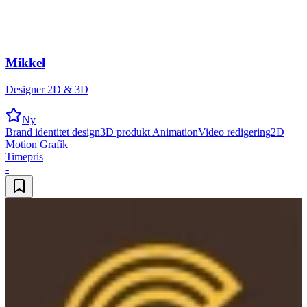
Mikkel
Designer 2D & 3D
Ny
Brand identitet design
3D produkt Animation
Video redigering
2D
Motion Grafik
Timepris
-