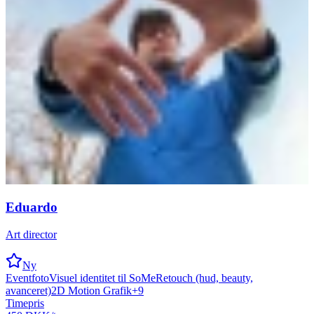
Eduardo
Art director
Ny
Eventfoto
Visuel identitet til SoMe
Retouch (hud, beauty,
avanceret)
2D Motion Grafik
+
9
Timepris