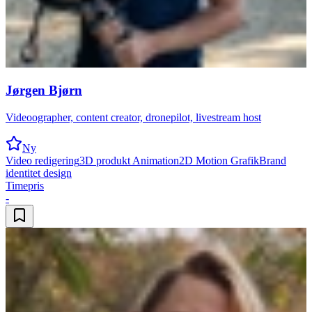
Jørgen Bjørn
Videoographer, content creator, dronepilot, livestream host
Ny
Video redigering
3D produkt Animation
2D Motion Grafik
Brand
identitet design
Timepris
-