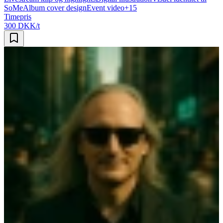
SoMe
Album cover design
Event video
+
15
Timepris
300 DKK/t