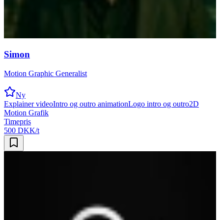
Simon
Motion Graphic Generalist
Ny
Explainer video
Intro og outro animation
Logo intro og outro
2D
Motion Grafik
Timepris
500 DKK/t