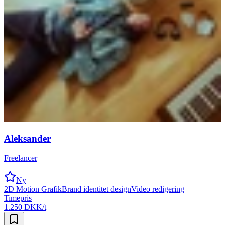
Aleksander
Freelancer
Ny
2D Motion Grafik
Brand identitet design
Video redigering
Timepris
1.250 DKK/t