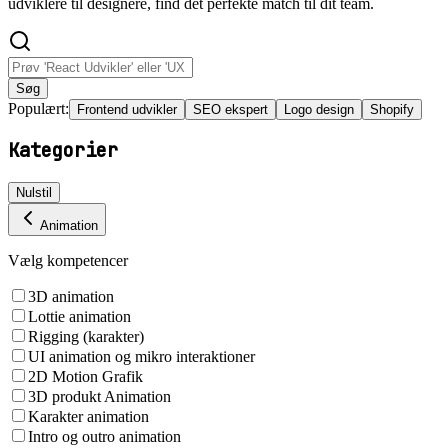
udviklere til designere, find det perfekte match til dit team.
Søg
Populært:
Frontend udvikler
SEO ekspert
Logo design
Shopify
Kategorier
Nulstil
Animation
Vælg kompetencer
3D animation
Lottie animation
Rigging (karakter)
UI animation og mikro interaktioner
2D Motion Grafik
3D produkt Animation
Karakter animation
Intro og outro animation