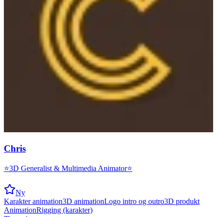
Chris
⭐3D Generalist & Multimedia Animator⭐
Ny
Karakter animation
3D animation
Logo intro og outro
3D produkt
Animation
Rigging (karakter)