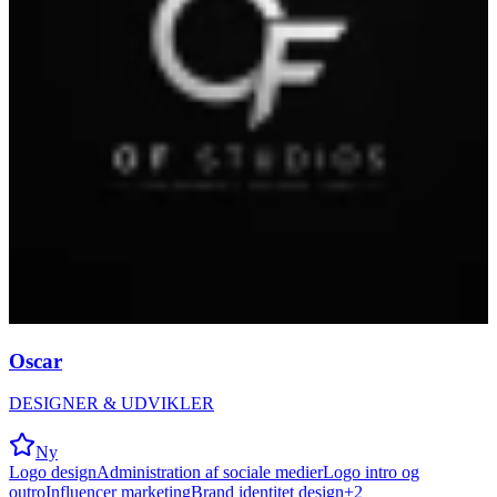
Oscar
DESIGNER & UDVIKLER
Ny
Logo design
Administration af sociale medier
Logo intro og
outro
Influencer marketing
Brand identitet design
+
2