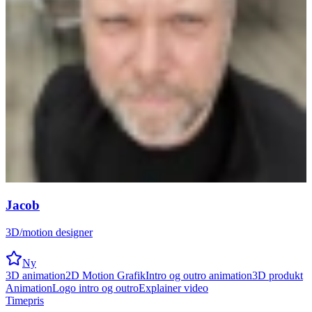
Jacob
3D/motion designer
Ny
3D animation
2D Motion Grafik
Intro og outro animation
3D produkt
Animation
Logo intro og outro
Explainer video
Timepris