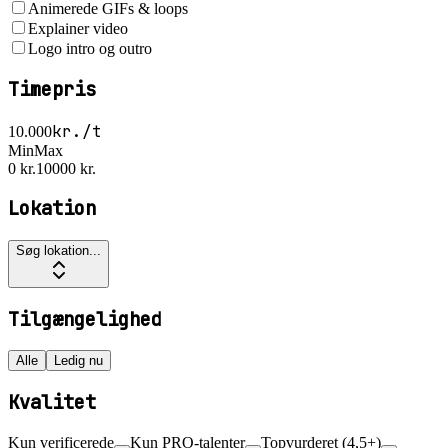
Animerede GIFs & loops
Explainer video
Logo intro og outro
Timepris
kr./t
10.000
Min
Max
0 kr.
10000 kr.
Lokation
Søg lokation...
Tilgængelighed
Alle
Ledig nu
Kvalitet
Kun verificerede
Kun PRO-talenter
Topvurderet (4,5+)