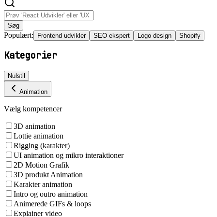
Søg
Populært:
Frontend udvikler
SEO ekspert
Logo design
Shopify
Kategorier
Nulstil
Animation
Vælg kompetencer
3D animation
Lottie animation
Rigging (karakter)
UI animation og mikro interaktioner
2D Motion Grafik
3D produkt Animation
Karakter animation
Intro og outro animation
Animerede GIFs & loops
Explainer video