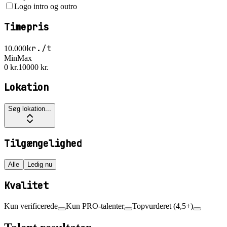
Logo intro og outro
Timepris
kr./t
10.000
Min
Max
0 kr.
10000 kr.
Lokation
Søg lokation...
Tilgængelighed
Alle
Ledig nu
Kvalitet
Kun verificerede
Kun PRO-talenter
Topvurderet (4,5+)