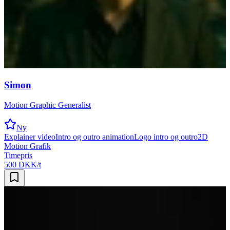
Simon
Motion Graphic Generalist
Ny
Explainer video
Intro og outro animation
Logo intro og outro
2D
Motion Grafik
Timepris
500 DKK/t