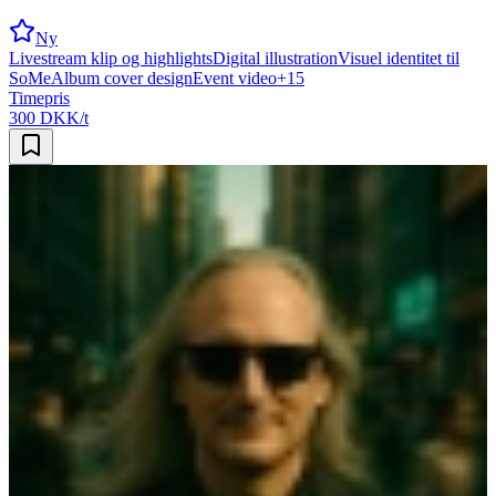
Ny
Livestream klip og highlights
Digital illustration
Visuel identitet til
SoMe
Album cover design
Event video
+
15
Timepris
300 DKK/t