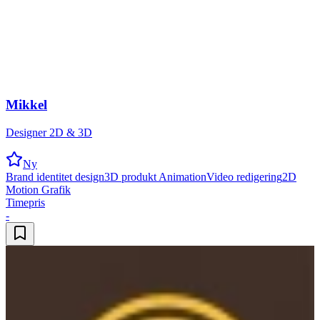
Mikkel
Designer 2D & 3D
Ny
Brand identitet design
3D produkt Animation
Video redigering
2D
Motion Grafik
Timepris
-