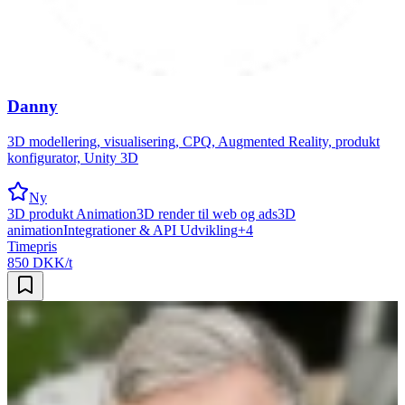
Danny
3D modellering, visualisering, CPQ, Augmented Reality, produkt
konfigurator, Unity 3D
Ny
3D produkt Animation
3D render til web og ads
3D
animation
Integrationer & API Udvikling
+
4
Timepris
850 DKK/t