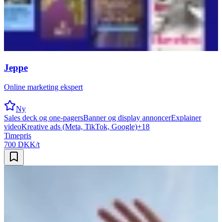
Jeppe
Online marketing ekspert
Ny
Sales deck og one-pagers
Banner og display annoncer
Explainer
video
Kreative ads (Meta, TikTok, Google)
+
18
Timepris
700 DKK/t