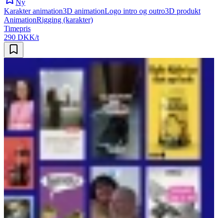
Ny
Karakter animation
3D animation
Logo intro og outro
3D produkt
Animation
Rigging (karakter)
Timepris
290 DKK/t