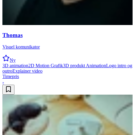
Thomas
Visuel komunikator
Ny
3D animation
2D Motion Grafik
3D produkt Animation
Logo intro og
outro
Explainer video
Timepris
-