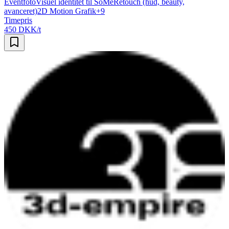
Eventfoto
Visuel identitet til SoMe
Retouch (hud, beauty,
avanceret)
2D Motion Grafik
+
9
Timepris
450 DKK/t