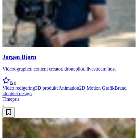
Jørgen Bjørn
Videoographer, content creator, dronepilot, livestream host
Ny
Video redigering
3D produkt Animation
2D Motion Grafik
Brand
identitet design
Timepris
-