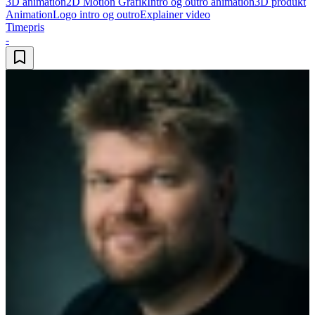
3D animation
2D Motion Grafik
Intro og outro animation
3D produkt
Animation
Logo intro og outro
Explainer video
Timepris
-