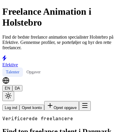
Freelance Animation i
Holstebro
Find de bedste freelance animation specialister Holstebro på
Efektive. Gennemse profiler, se porteføljer og hyr den rette
freelancer.
Efektive
Talenter
Opgaver
EN
DA
Log ind
Opret konto
Opret opgave
Verificerede freelancere
Find top freelance talent i Danmark