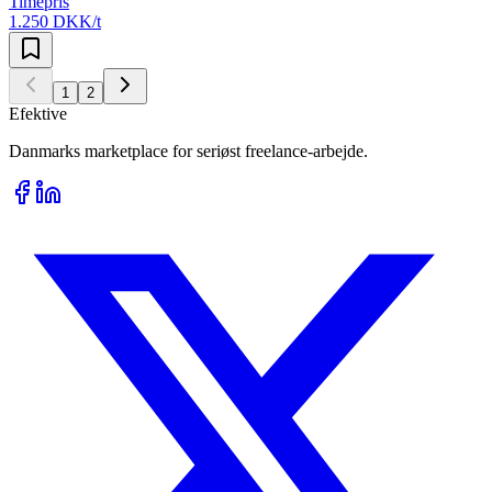
Timepris
1.250 DKK/t
1
2
Efektive
Danmarks marketplace for seriøst freelance-arbejde.