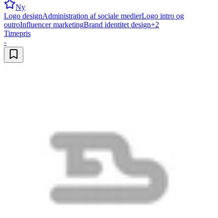
Ny
Logo design
Administration af sociale medier
Logo intro og
outro
Influencer marketing
Brand identitet design
+
2
Timepris
-