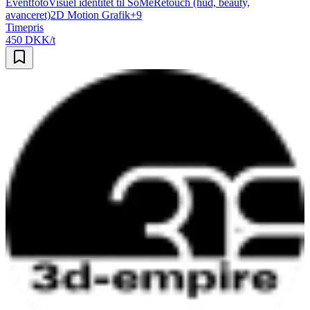
Eventfoto
Visuel identitet til SoMe
Retouch (hud, beauty,
avanceret)
2D Motion Grafik
+
9
Timepris
450 DKK/t