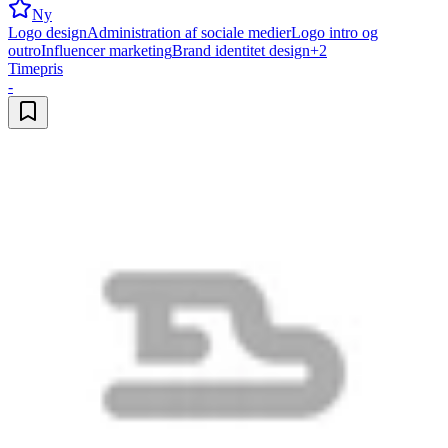
Ny
Logo design
Administration af sociale medier
Logo intro og
outro
Influencer marketing
Brand identitet design
+
2
Timepris
-