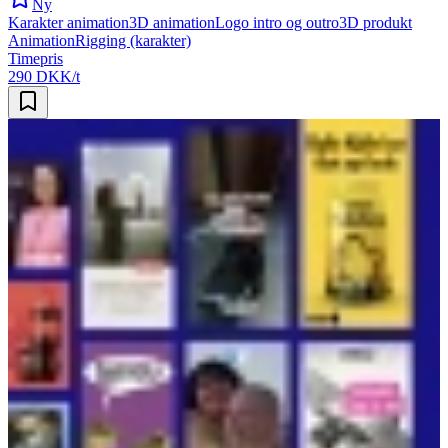
Ny
Karakter animation
3D animation
Logo intro og outro
3D produkt
Animation
Rigging (karakter)
Timepris
290 DKK/t