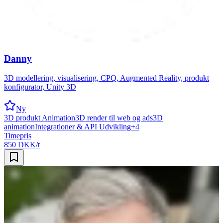
Danny
3D modellering, visualisering, CPQ, Augmented Reality, produkt
konfigurator, Unity 3D
Ny
3D produkt Animation
3D render til web og ads
3D
animation
Integrationer & API Udvikling
+
4
Timepris
850 DKK/t