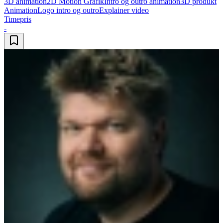
3D animation
2D Motion Grafik
Intro og outro animation
3D produkt
Animation
Logo intro og outro
Explainer video
Timepris
-