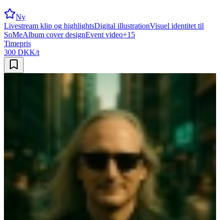
Ny
Livestream klip og highlights
Digital illustration
Visuel identitet til
SoMe
Album cover design
Event video
+
15
Timepris
300 DKK/t