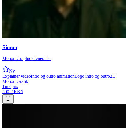
Simon
Motion Graphic Generalist
Ny
Explainer video
Intro og outro animation
Logo intro og outro
2D
Motion Grafik
Timepris
500 DKK/t