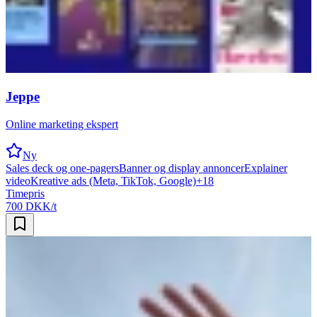
Jeppe
Online marketing ekspert
Ny
Sales deck og one-pagers
Banner og display annoncer
Explainer
video
Kreative ads (Meta, TikTok, Google)
+
18
Timepris
700 DKK/t