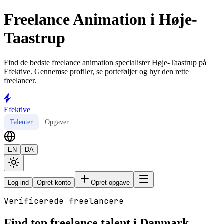
Freelance Animation i Høje-
Taastrup
Find de bedste freelance animation specialister Høje-Taastrup på
Efektive. Gennemse profiler, se porteføljer og hyr den rette
freelancer.
Efektive
Talenter
Opgaver
EN
DA
Log ind
Opret konto
Opret opgave
Verificerede freelancere
Find top freelance talent i Danmark