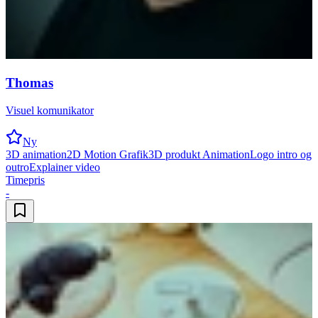
Thomas
Visuel komunikator
Ny
3D animation
2D Motion Grafik
3D produkt Animation
Logo intro og
outro
Explainer video
Timepris
-