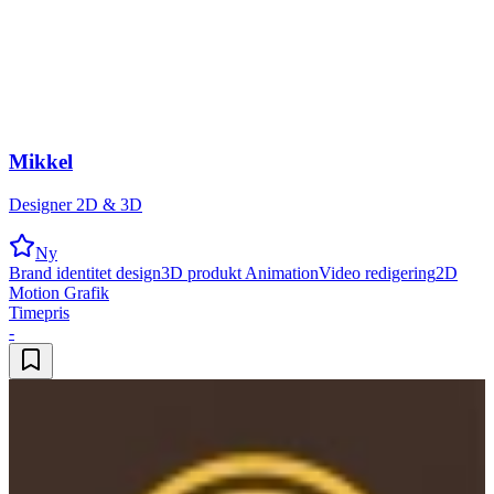
Mikkel
Designer 2D & 3D
Ny
Brand identitet design
3D produkt Animation
Video redigering
2D
Motion Grafik
Timepris
-