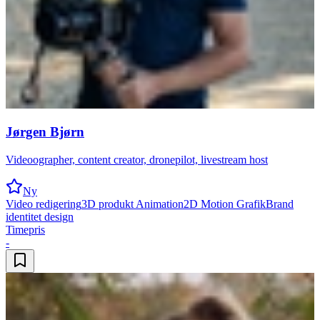
Jørgen Bjørn
Videoographer, content creator, dronepilot, livestream host
Ny
Video redigering
3D produkt Animation
2D Motion Grafik
Brand
identitet design
Timepris
-