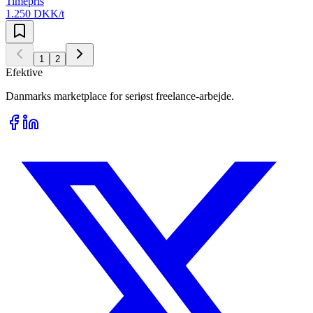
Timepris
1.250 DKK/t
1
2
Efektive
Danmarks marketplace for seriøst freelance-arbejde.