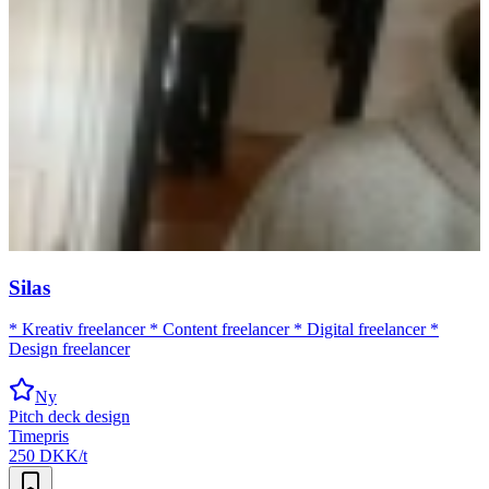
Silas
* Kreativ freelancer * Content freelancer * Digital freelancer *
Design freelancer
Ny
Pitch deck design
Timepris
250 DKK/t