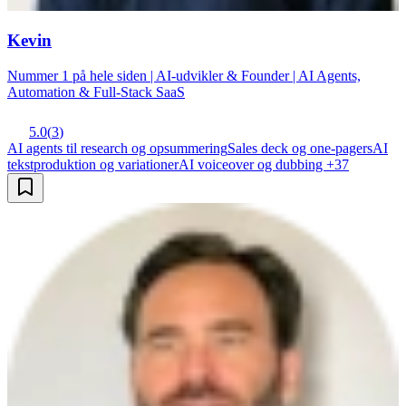
Kevin
Nummer 1 på hele siden | AI-udvikler & Founder | AI Agents,
Automation & Full-Stack SaaS
5.0
(
3
)
AI agents til research og opsummering
Sales deck og one-pagers
AI
tekstproduktion og variationer
AI voiceover og dubbing
+
37