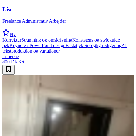
Lise
Freelance Administrativ Arbejder
Ny
Korrektur
Stramning og omskrivning
Konsistens og styleguide
tjek
Keynote / PowerPoint design
Faktatjek
Sproglig redigering
AI
tekstproduktion og variationer
Timepris
400 DKK/t