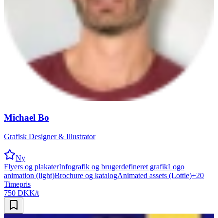
Michael Bo
Grafisk Designer & Illustrator
Ny
Flyers og plakater
Infografik og brugerdefineret grafik
Logo
animation (light)
Brochure og katalog
Animated assets (Lottie)
+
20
Timepris
750 DKK/t