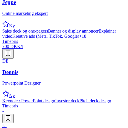
Jeppe
Online marketing ekspert
Ny
Sales deck og one-pagers
Banner og display annoncer
Explainer
video
Kreative ads (Meta, TikTok, Google)
+
18
Timepris
700 DKK/t
DE
Dennis
Powerpoint Designer
Ny
Keynote / PowerPoint design
Investor deck
Pitch deck design
Timepris
-
LI