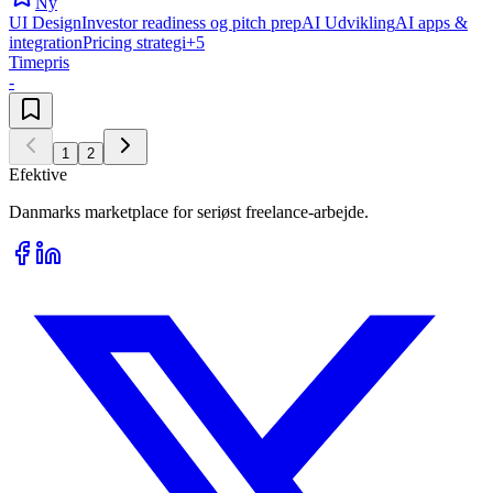
Ny
UI Design
Investor readiness og pitch prep
AI Udvikling
AI apps &
integration
Pricing strategi
+
5
Timepris
-
1
2
Efektive
Danmarks marketplace for seriøst freelance-arbejde.