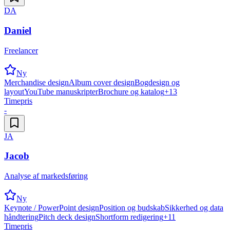
DA
Daniel
Freelancer
Ny
Merchandise design
Album cover design
Bogdesign og
layout
YouTube manuskripter
Brochure og katalog
+
13
Timepris
-
JA
Jacob
Analyse af markedsføring
Ny
Keynote / PowerPoint design
Position og budskab
Sikkerhed og data
håndtering
Pitch deck design
Shortform redigering
+
11
Timepris