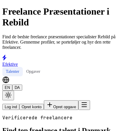
Freelance Præsentationer i
Rebild
Find de bedste freelance præsentationer specialister Rebild på
Efektive. Gennemse profiler, se porteføljer og hyr den rette
freelancer.
Efektive
Talenter
Opgaver
EN
DA
Log ind
Opret konto
Opret opgave
Verificerede freelancere
Find top freelance talent i Danmark