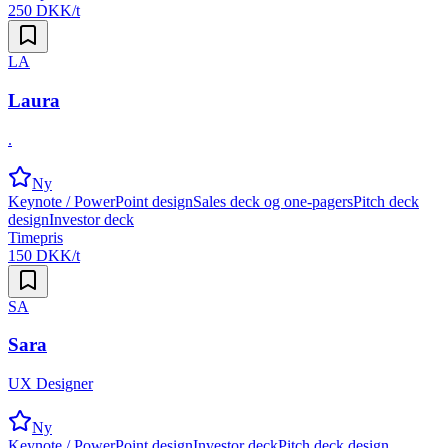
250 DKK/t
LA
Laura
.
Ny
Keynote / PowerPoint design
Sales deck og one-pagers
Pitch deck
design
Investor deck
Timepris
150 DKK/t
SA
Sara
UX Designer
Ny
Keynote / PowerPoint design
Investor deck
Pitch deck design