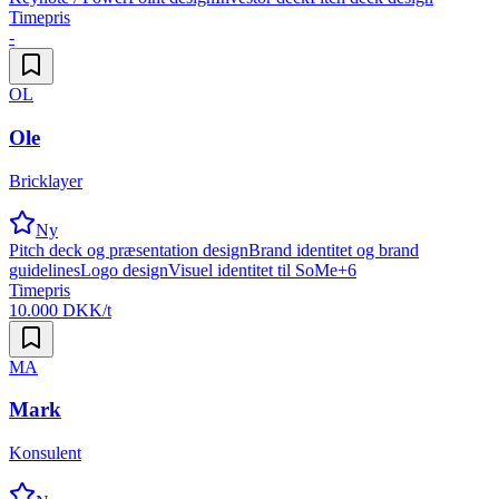
Timepris
-
OL
Ole
Bricklayer
Ny
Pitch deck og præsentation design
Brand identitet og brand
guidelines
Logo design
Visuel identitet til SoMe
+
6
Timepris
10.000 DKK/t
MA
Mark
Konsulent