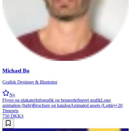
Michael Bo
Grafisk Designer & Illustrator
Ny
Flyers og plakater
Infografik og brugerdefineret grafik
Logo
animation (light)
Brochure og katalog
Animated assets (Lottie)
+
20
Timepris
750 DKK/t