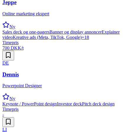
Jeppe
Online marketing ekspert
Ny
Sales deck og one-pagers
Banner og display annoncer
Explainer
video
Kreative ads (Meta, TikTok, Google)
+
18
Timepris
700 DKK/t
DE
Dennis
Powerpoint Designer
Ny
Keynote / PowerPoint design
Investor deck
Pitch deck design
Timepris
-
LI