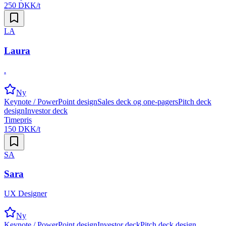
250 DKK/t
LA
Laura
.
Ny
Keynote / PowerPoint design
Sales deck og one-pagers
Pitch deck
design
Investor deck
Timepris
150 DKK/t
SA
Sara
UX Designer
Ny
Keynote / PowerPoint design
Investor deck
Pitch deck design