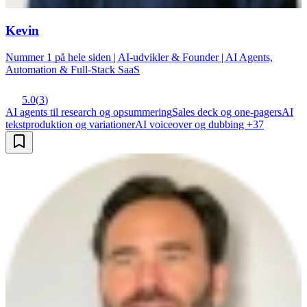
Kevin
Nummer 1 på hele siden | AI-udvikler & Founder | AI Agents,
Automation & Full-Stack SaaS
5.0
(
3
)
AI agents til research og opsummering
Sales deck og one-pagers
AI
tekstproduktion og variationer
AI voiceover og dubbing
+
37