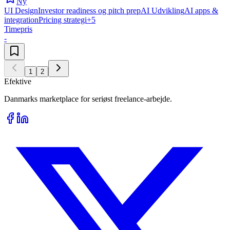
Ny
UI Design
Investor readiness og pitch prep
AI Udvikling
AI apps &
integration
Pricing strategi
+
5
Timepris
-
1
2
Efektive
Danmarks marketplace for seriøst freelance-arbejde.