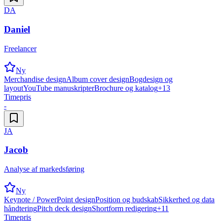
DA
Daniel
Freelancer
Ny
Merchandise design
Album cover design
Bogdesign og
layout
YouTube manuskripter
Brochure og katalog
+
13
Timepris
-
JA
Jacob
Analyse af markedsføring
Ny
Keynote / PowerPoint design
Position og budskab
Sikkerhed og data
håndtering
Pitch deck design
Shortform redigering
+
11
Timepris