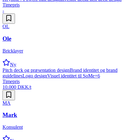
Timepris
-
OL
Ole
Bricklayer
Ny
Pitch deck og præsentation design
Brand identitet og brand
guidelines
Logo design
Visuel identitet til SoMe
+
6
Timepris
10.000 DKK/t
MA
Mark
Konsulent