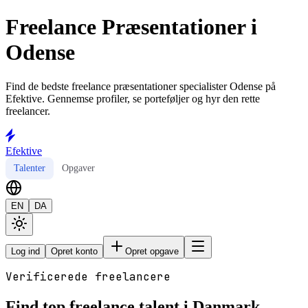
Freelance Præsentationer i
Odense
Find de bedste freelance præsentationer specialister Odense på
Efektive. Gennemse profiler, se porteføljer og hyr den rette
freelancer.
Efektive
Talenter
Opgaver
EN
DA
Log ind
Opret konto
Opret opgave
Verificerede freelancere
Find top freelance talent i Danmark