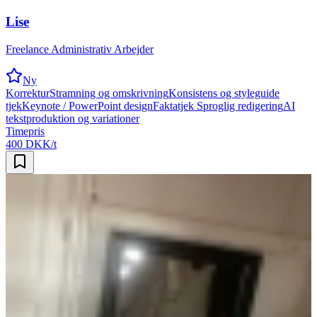
Lise
Freelance Administrativ Arbejder
Ny
Korrektur
Stramning og omskrivning
Konsistens og styleguide
tjek
Keynote / PowerPoint design
Faktatjek
Sproglig redigering
AI
tekstproduktion og variationer
Timepris
400 DKK/t