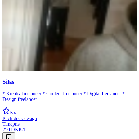
Silas
* Kreativ freelancer * Content freelancer * Digital freelancer *
Design freelancer
Ny
Pitch deck design
Timepris
250 DKK/t