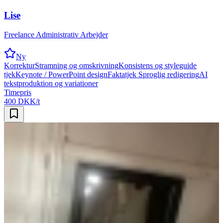
Lise
Freelance Administrativ Arbejder
Ny
Korrektur
Stramning og omskrivning
Konsistens og styleguide
tjek
Keynote / PowerPoint design
Faktatjek
Sproglig redigering
AI
tekstproduktion og variationer
Timepris
400 DKK/t