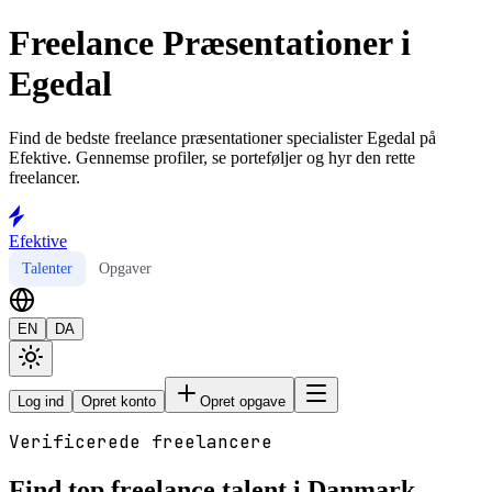
Freelance Præsentationer i
Egedal
Find de bedste freelance præsentationer specialister Egedal på
Efektive. Gennemse profiler, se porteføljer og hyr den rette
freelancer.
Efektive
Talenter
Opgaver
EN
DA
Log ind
Opret konto
Opret opgave
Verificerede freelancere
Find top freelance talent i Danmark