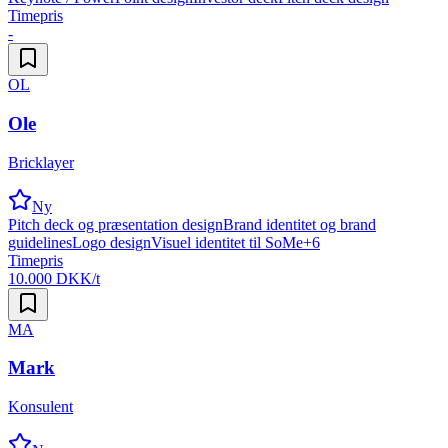
Timepris
-
OL
Ole
Bricklayer
Ny
Pitch deck og præsentation design
Brand identitet og brand
guidelines
Logo design
Visuel identitet til SoMe
+
6
Timepris
10.000 DKK/t
MA
Mark
Konsulent