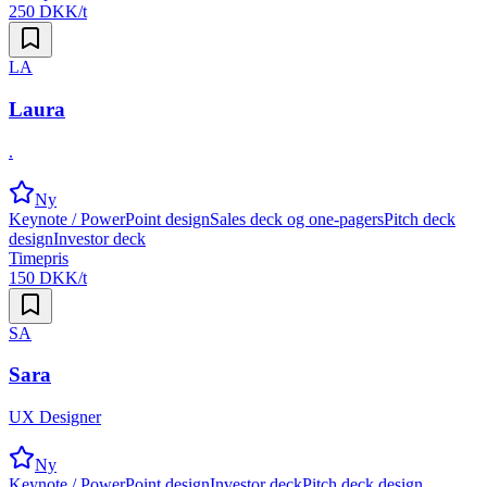
250 DKK/t
LA
Laura
.
Ny
Keynote / PowerPoint design
Sales deck og one-pagers
Pitch deck
design
Investor deck
Timepris
150 DKK/t
SA
Sara
UX Designer
Ny
Keynote / PowerPoint design
Investor deck
Pitch deck design