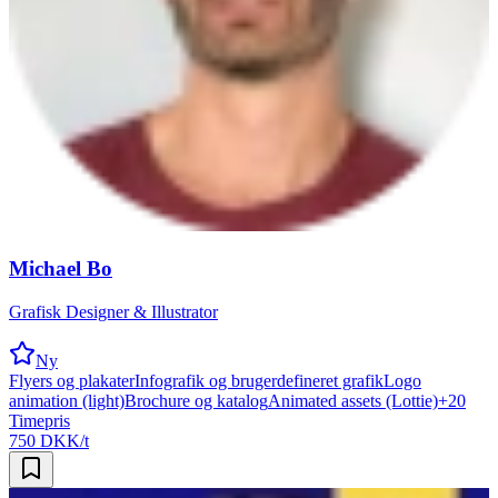
Michael Bo
Grafisk Designer & Illustrator
Ny
Flyers og plakater
Infografik og brugerdefineret grafik
Logo
animation (light)
Brochure og katalog
Animated assets (Lottie)
+
20
Timepris
750 DKK/t