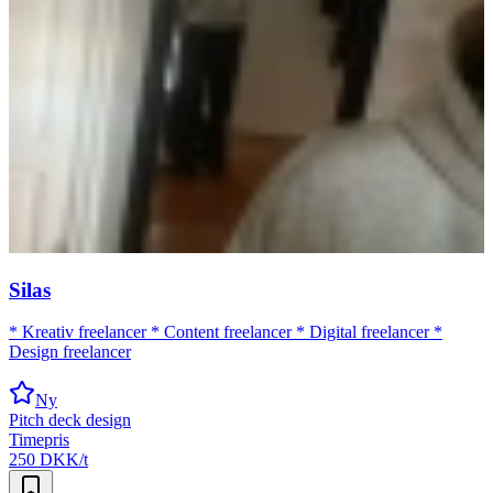
Silas
* Kreativ freelancer * Content freelancer * Digital freelancer *
Design freelancer
Ny
Pitch deck design
Timepris
250 DKK/t