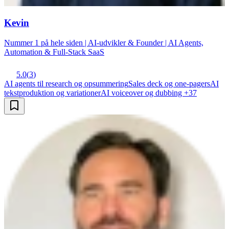
Kevin
Nummer 1 på hele siden | AI-udvikler & Founder | AI Agents,
Automation & Full-Stack SaaS
5.0
(
3
)
AI agents til research og opsummering
Sales deck og one-pagers
AI
tekstproduktion og variationer
AI voiceover og dubbing
+
37