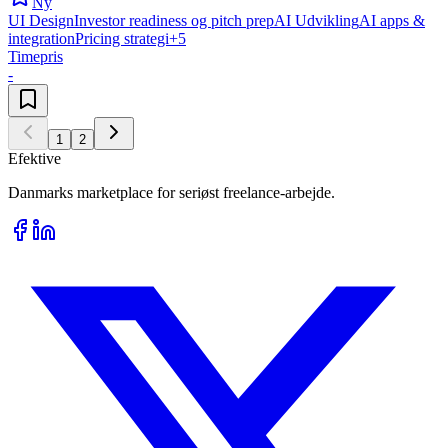
Ny
UI Design
Investor readiness og pitch prep
AI Udvikling
AI apps &
integration
Pricing strategi
+
5
Timepris
-
1
2
Efektive
Danmarks marketplace for seriøst freelance-arbejde.