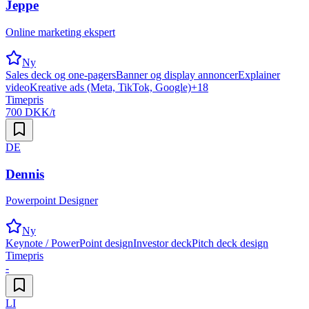
Jeppe
Online marketing ekspert
Ny
Sales deck og one-pagers
Banner og display annoncer
Explainer
video
Kreative ads (Meta, TikTok, Google)
+
18
Timepris
700 DKK/t
DE
Dennis
Powerpoint Designer
Ny
Keynote / PowerPoint design
Investor deck
Pitch deck design
Timepris
-
LI