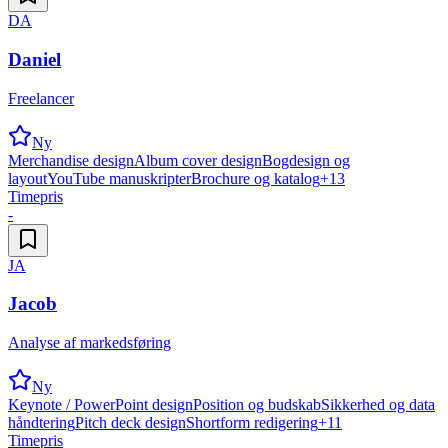
DA
Daniel
Freelancer
Ny
Merchandise design
Album cover design
Bogdesign og
layout
YouTube manuskripter
Brochure og katalog
+
13
Timepris
-
JA
Jacob
Analyse af markedsføring
Ny
Keynote / PowerPoint design
Position og budskab
Sikkerhed og data
håndtering
Pitch deck design
Shortform redigering
+
11
Timepris