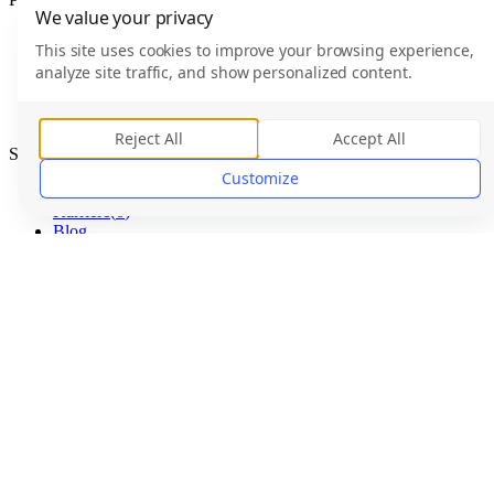
We value your privacy
For freelancere
This site uses cookies to improve your browsing experience,
For virksomheder
analyze site traffic, and show personalized content.
Efektive Verified
Priser
For Enterprise
Reject All
Accept All
Selskab
Customize
Hvem er Efektive
Karriere
(
0
)
Blog
Hjælpecenter
Support
Juridisk
Forretningsbetingelser
Brugeraftale
Privatlivspolitik
© 2026 Efektive ApS · CVR 45284107 · Made with
in Aarhus
af37e41
da