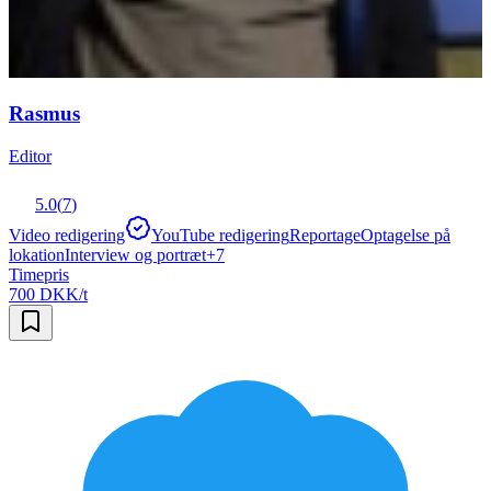
Rasmus
Editor
5.0
(
7
)
Video redigering
YouTube redigering
Reportage
Optagelse på
lokation
Interview og portræt
+
7
Timepris
700 DKK/t