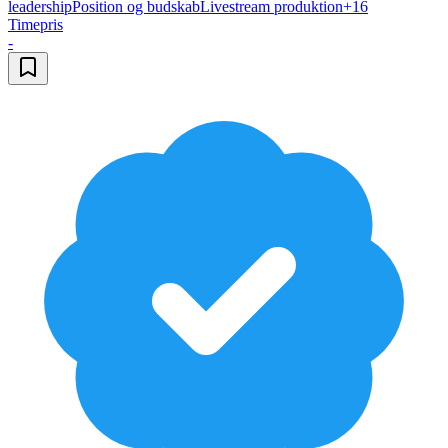
leadership
Position og budskab
Livestream produktion
+
16
Timepris
-