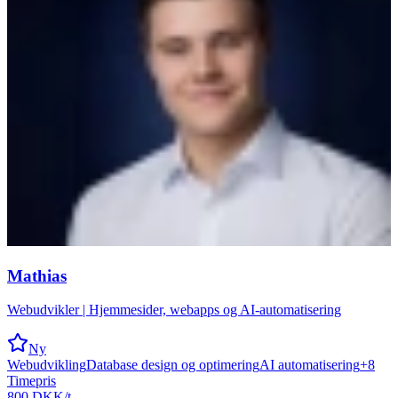
Mathias
Webudvikler | Hjemmesider, webapps og AI-automatisering
Ny
Webudvikling
Database design og optimering
AI automatisering
+
8
Timepris
800 DKK/t