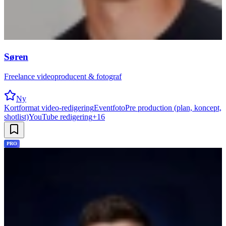
Søren
Freelance videoproducent & fotograf
Ny
Kortformat video-redigering
Eventfoto
Pre production (plan, koncept,
shotlist)
YouTube redigering
+
16
PRO