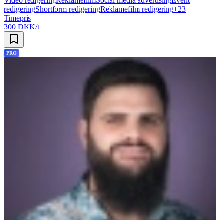
Video redigering
Reklamefilm
Social media advertising
Event
redigering
Shortform redigering
Reklamefilm redigering
+
23
Timepris
300 DKK/t
PRO