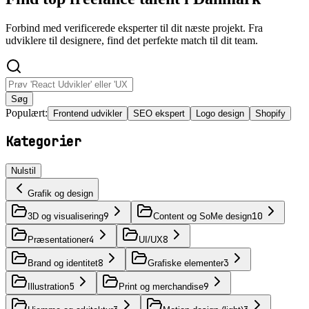
Forbind med verificerede eksperter til dit næste projekt. Fra
udviklere til designere, find det perfekte match til dit team.
Søg
Populært:
Frontend udvikler
SEO ekspert
Logo design
Shopify
Kategorier
Nulstil
Grafik og design
9
10
3D og visualisering
Content og SoMe design
4
8
Præsentationer
UI/UX
8
3
Brand og identitet
Grafiske elementer
5
9
Illustration
Print og merchandise