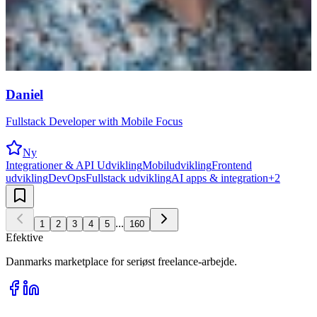
Daniel
Fullstack Developer with Mobile Focus
Ny
Integrationer & API Udvikling
Mobiludvikling
Frontend
udvikling
DevOps
Fullstack udvikling
AI apps & integration
+
2
...
1
2
3
4
5
160
Efektive
Danmarks marketplace for seriøst freelance-arbejde.