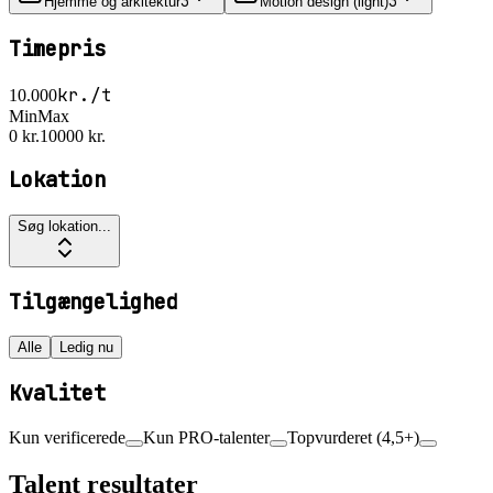
3
3
Hjemme og arkitektur
Motion design (light)
Timepris
kr./t
10.000
Min
Max
0 kr.
10000 kr.
Lokation
Søg lokation...
Tilgængelighed
Alle
Ledig nu
Kvalitet
Kun verificerede
Kun PRO-talenter
Topvurderet (4,5+)
Talent resultater