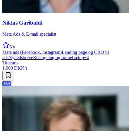
Niklas Garibaldi
Meta Ads & E-mail specialist
Ny
Meta ads (Facebook, Instagram)
Landing page og CRO til
ads
Nyhedsbreve
Retargeting og funnel setup
+
4
Timepris
1.000 DKK/t
PRO