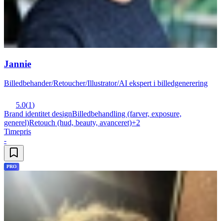
Jannie
Billedbehander/Retoucher/Illustrator/AI ekspert i billedgenerering
5.0
(
1
)
Brand identitet design
Billedbehandling (farver, exposure,
generel)
Retouch (hud, beauty, avanceret)
+
2
Timepris
-
PRO