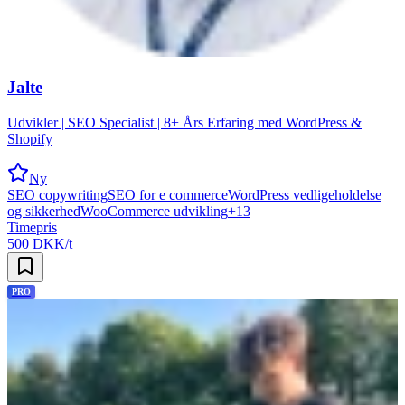
Jalte
Udvikler | SEO Specialist | 8+ Års Erfaring med WordPress &
Shopify
Ny
SEO copywriting
SEO for e commerce
WordPress vedligeholdelse
og sikkerhed
WooCommerce udvikling
+
13
Timepris
500 DKK/t
PRO