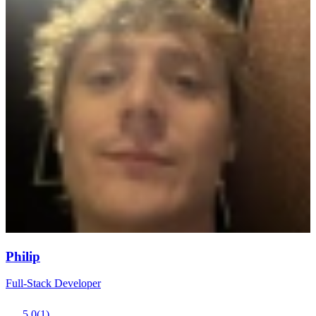
Philip
Full-Stack Developer
5.0
(
1
)