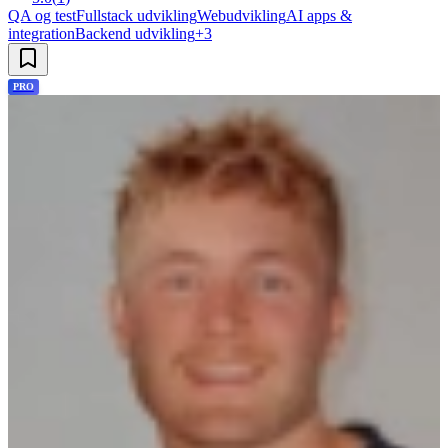
QA og test
Fullstack udvikling
Webudvikling
AI apps &
integration
Backend udvikling
+
3
PRO