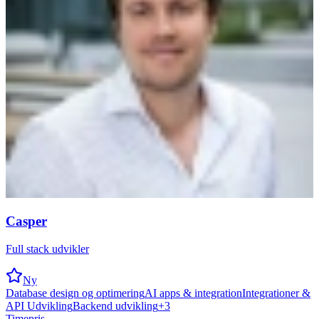
Casper
Full stack udvikler
Ny
Database design og optimering
AI apps & integration
Integrationer &
API Udvikling
Backend udvikling
+
3
Timepris