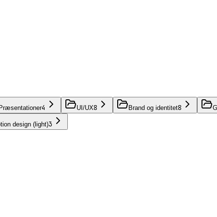
4
8
8
Præsentationer
UI/UX
Brand og identitet
G
3
ion design (light)