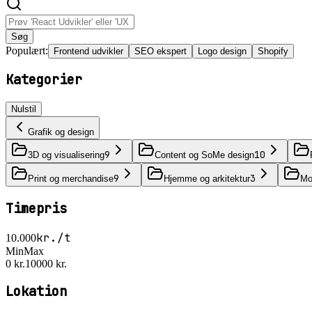
Søg
Populært:
Frontend udvikler
SEO ekspert
Logo design
Shopify
Kategorier
Nulstil
Grafik og design
9
10
3D og visualisering
Content og SoMe design
9
3
Print og merchandise
Hjemme og arkitektur
Mot
Timepris
kr./t
10.000
Min
Max
0 kr.
10000 kr.
Lokation