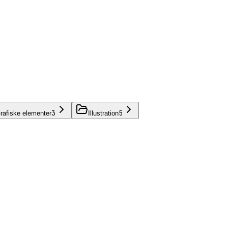
3
5
rafiske elementer
Illustration