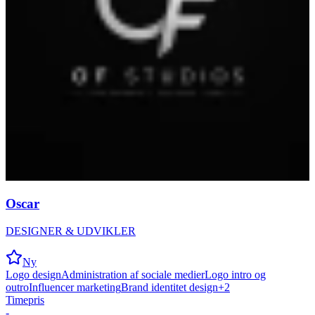
Oscar
DESIGNER & UDVIKLER
Ny
Logo design
Administration af sociale medier
Logo intro og
outro
Influencer marketing
Brand identitet design
+
2
Timepris
-