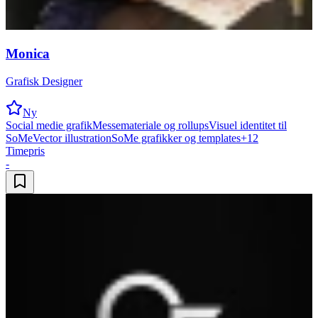
Monica
Grafisk Designer
Ny
Social medie grafik
Messemateriale og rollups
Visuel identitet til
SoMe
Vector illustration
SoMe grafikker og templates
+
12
Timepris
-