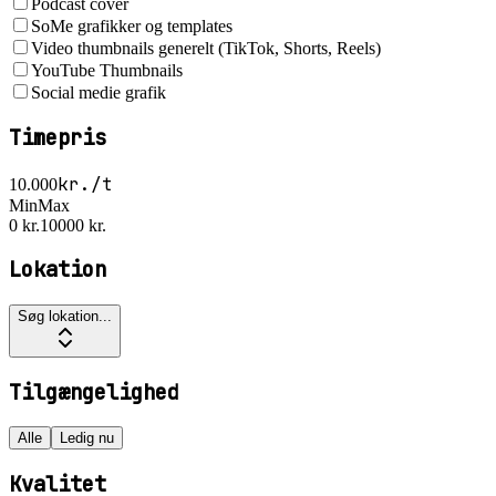
Podcast cover
SoMe grafikker og templates
Video thumbnails generelt (TikTok, Shorts, Reels)
YouTube Thumbnails
Social medie grafik
Timepris
kr./t
10.000
Min
Max
0 kr.
10000 kr.
Lokation
Søg lokation...
Tilgængelighed
Alle
Ledig nu
Kvalitet