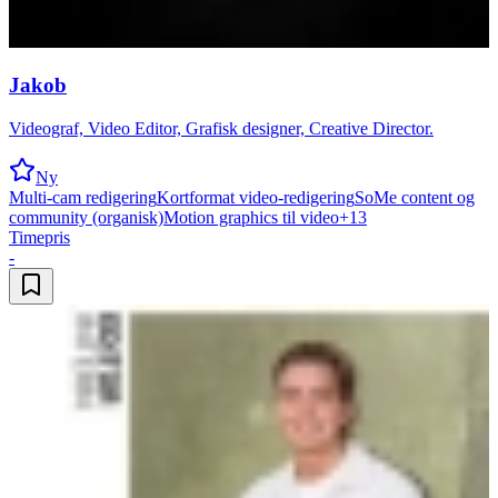
Jakob
Videograf, Video Editor, Grafisk designer, Creative Director.
Ny
Multi-cam redigering
Kortformat video-redigering
SoMe content og
community (organisk)
Motion graphics til video
+
13
Timepris
-