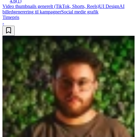
4.6
(
1
)
Video thumbnails generelt (TikTok, Shorts, Reels)
UI Design
AI
billedgenerering til kampagner
Social medie grafik
Timepris
-