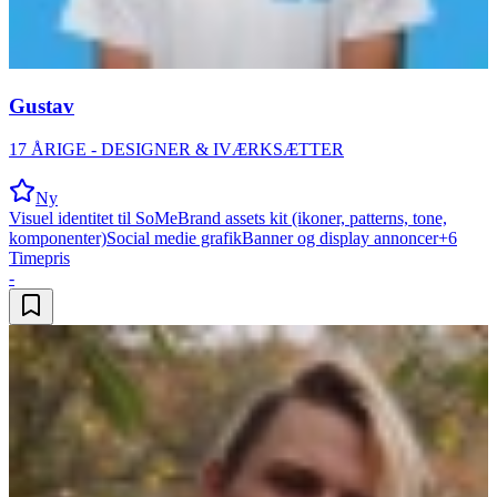
Gustav
17 ÅRIGE - DESIGNER & IVÆRKSÆTTER
Ny
Visuel identitet til SoMe
Brand assets kit (ikoner, patterns, tone,
komponenter)
Social medie grafik
Banner og display annoncer
+
6
Timepris
-