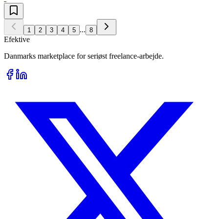
...
1
2
3
4
5
8
Efektive
Danmarks marketplace for seriøst freelance-arbejde.