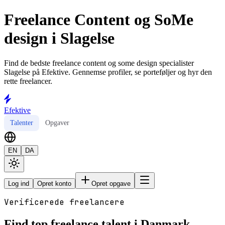
Freelance Content og SoMe
design i Slagelse
Find de bedste freelance content og some design specialister
Slagelse på Efektive. Gennemse profiler, se porteføljer og hyr den
rette freelancer.
Efektive
Talenter
Opgaver
EN
DA
Log ind
Opret konto
Opret opgave
Verificerede freelancere
Find top freelance talent i Danmark