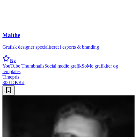
Malthe
Grafisk designer specialiseret i esports & branding
Ny
YouTube Thumbnails
Social medie grafik
SoMe grafikker og
templates
Timepris
300 DKK/t