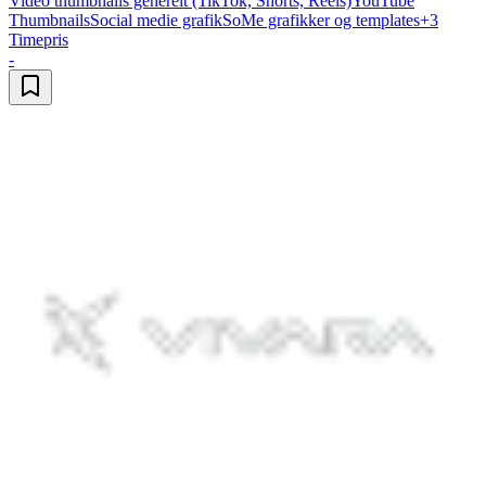
Video thumbnails generelt (TikTok, Shorts, Reels)
YouTube
Thumbnails
Social medie grafik
SoMe grafikker og templates
+
3
Timepris
-