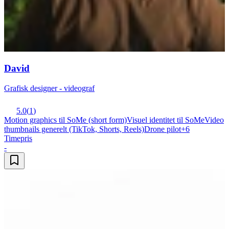
David
Grafisk designer - videograf
5.0
(
1
)
Motion graphics til SoMe (short form)
Visuel identitet til SoMe
Video
thumbnails generelt (TikTok, Shorts, Reels)
Drone pilot
+
6
Timepris
-