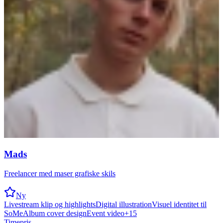
Mads
Freelancer med maser grafiske skils
Ny
Livestream klip og highlights
Digital illustration
Visuel identitet til
SoMe
Album cover design
Event video
+
15
Timepris