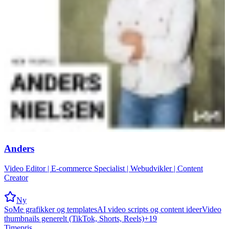
Anders
Video Editor | E-commerce Specialist | Webudvikler | Content
Creator
Ny
SoMe grafikker og templates
AI video scripts og content ideer
Video
thumbnails generelt (TikTok, Shorts, Reels)
+
19
Timepris