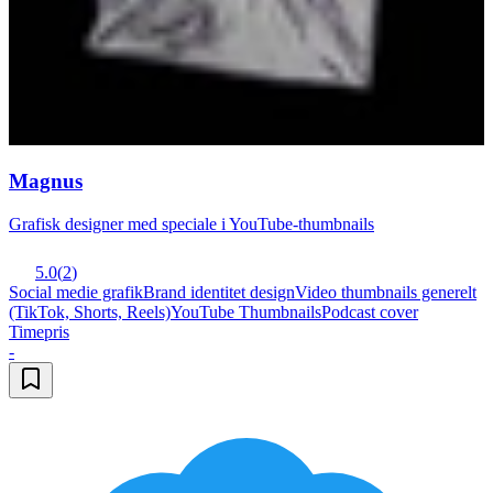
Magnus
Grafisk designer med speciale i YouTube-thumbnails
5.0
(
2
)
Social medie grafik
Brand identitet design
Video thumbnails generelt
(TikTok, Shorts, Reels)
YouTube Thumbnails
Podcast cover
Timepris
-