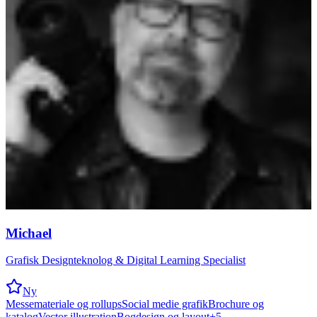
Michael
Grafisk Designteknolog & Digital Learning Specialist
Ny
Messemateriale og rollups
Social medie grafik
Brochure og
katalog
Vector illustration
Bogdesign og layout
+
5