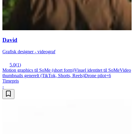
David
Grafisk designer - videograf
5.0
(
1
)
Motion graphics til SoMe (short form)
Visuel identitet til SoMe
Video
thumbnails generelt (TikTok, Shorts, Reels)
Drone pilot
+
6
Timepris
-