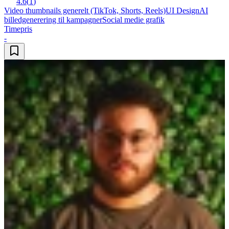
4.6
(
1
)
Video thumbnails generelt (TikTok, Shorts, Reels)
UI Design
AI
billedgenerering til kampagner
Social medie grafik
Timepris
-