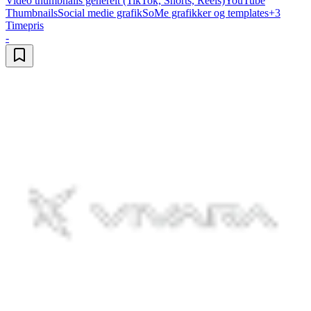
Video thumbnails generelt (TikTok, Shorts, Reels)
YouTube
Thumbnails
Social medie grafik
SoMe grafikker og templates
+
3
Timepris
-