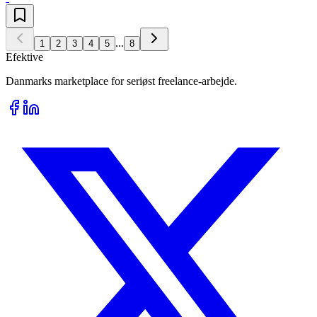
...
1
2
3
4
5
8
Efektive
Danmarks marketplace for seriøst freelance-arbejde.