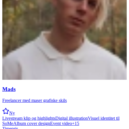
Mads
Freelancer med maser grafiske skils
Ny
Livestream klip og highlights
Digital illustration
Visuel identitet til
SoMe
Album cover design
Event video
+
15
Timepris