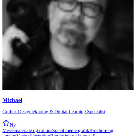
Michael
Grafisk Designteknolog & Digital Learning Specialist
Ny
Messemateriale og rollups
Social medie grafik
Brochure og
katalog
Vector illustration
Bogdesign og layout
+
5