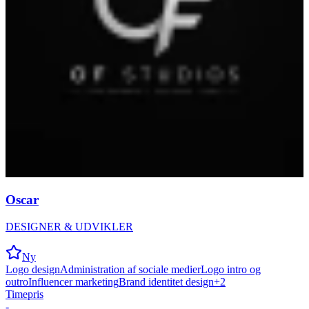
Oscar
DESIGNER & UDVIKLER
Ny
Logo design
Administration af sociale medier
Logo intro og
outro
Influencer marketing
Brand identitet design
+
2
Timepris
-