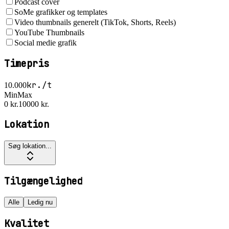
Podcast cover
SoMe grafikker og templates
Video thumbnails generelt (TikTok, Shorts, Reels)
YouTube Thumbnails
Social medie grafik
Timepris
kr./t
10.000
Min
Max
0 kr.
10000 kr.
Lokation
Søg lokation...
Tilgængelighed
Alle
Ledig nu
Kvalitet