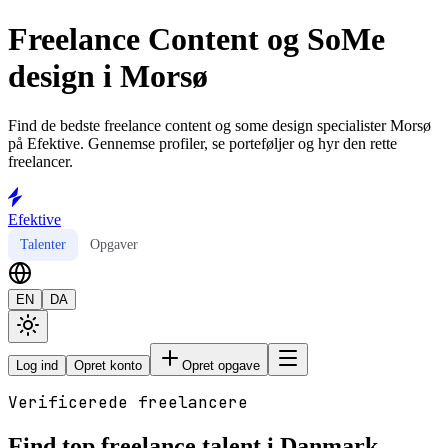
Freelance Content og SoMe
design i Morsø
Find de bedste freelance content og some design specialister Morsø
på Efektive. Gennemse profiler, se porteføljer og hyr den rette
freelancer.
Efektive
Talenter
Opgaver
EN
DA
Log ind
Opret konto
Opret opgave
Verificerede freelancere
Find top freelance talent i Danmark