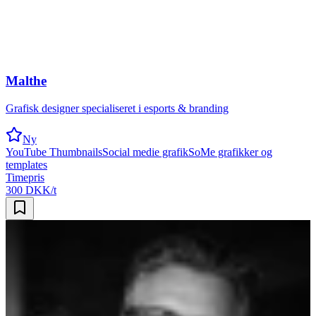
Malthe
Grafisk designer specialiseret i esports & branding
Ny
YouTube Thumbnails
Social medie grafik
SoMe grafikker og
templates
Timepris
300 DKK/t