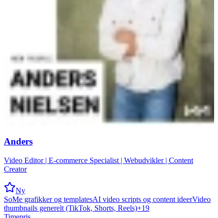
Anders
Video Editor | E-commerce Specialist | Webudvikler | Content
Creator
Ny
SoMe grafikker og templates
AI video scripts og content ideer
Video
thumbnails generelt (TikTok, Shorts, Reels)
+
19
Timepris