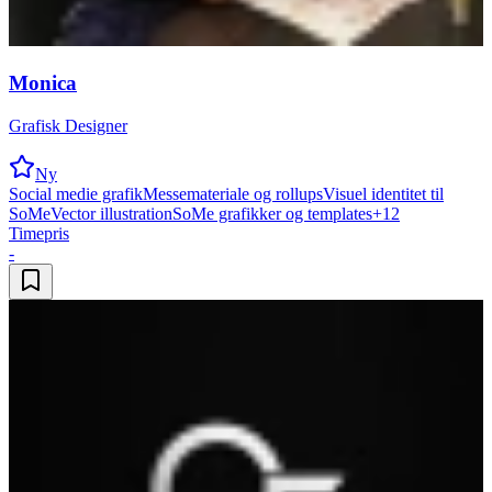
Monica
Grafisk Designer
Ny
Social medie grafik
Messemateriale og rollups
Visuel identitet til
SoMe
Vector illustration
SoMe grafikker og templates
+
12
Timepris
-