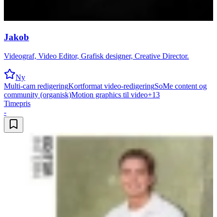
Jakob
Videograf, Video Editor, Grafisk designer, Creative Director.
Ny
Multi-cam redigering
Kortformat video-redigering
SoMe content og
community (organisk)
Motion graphics til video
+
13
Timepris
-