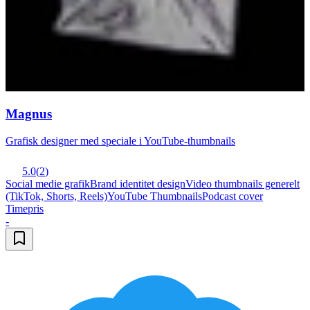
Magnus
Grafisk designer med speciale i YouTube-thumbnails
5.0
(
2
)
Social medie grafik
Brand identitet design
Video thumbnails generelt
(TikTok, Shorts, Reels)
YouTube Thumbnails
Podcast cover
Timepris
-