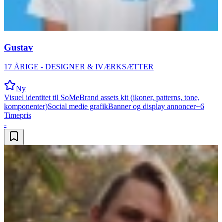
Gustav
17 ÅRIGE - DESIGNER & IVÆRKSÆTTER
Ny
Visuel identitet til SoMe
Brand assets kit (ikoner, patterns, tone,
komponenter)
Social medie grafik
Banner og display annoncer
+
6
Timepris
-