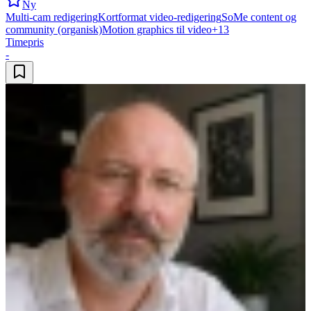
Ny
Multi-cam redigering
Kortformat video-redigering
SoMe content og
community (organisk)
Motion graphics til video
+
13
Timepris
-