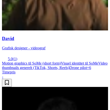
David
Grafisk designer - videograf
5.0
(
1
)
Motion graphics til SoMe (short form)
Visuel identitet til SoMe
Video
thumbnails generelt (TikTok, Shorts, Reels)
Drone pilot
+
6
Timepris
-