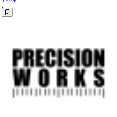
Timepris
-