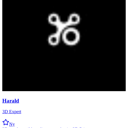
Harald
3D Expert
Ny