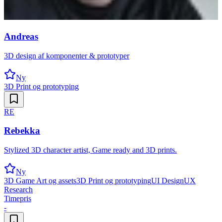
Andreas
3D design af komponenter & prototyper
Ny
3D Print og prototyping
RE
Rebekka
Stylized 3D character artist, Game ready and 3D prints.
Ny
3D Game Art og assets
3D Print og prototyping
UI Design
UX
Research
Timepris
-