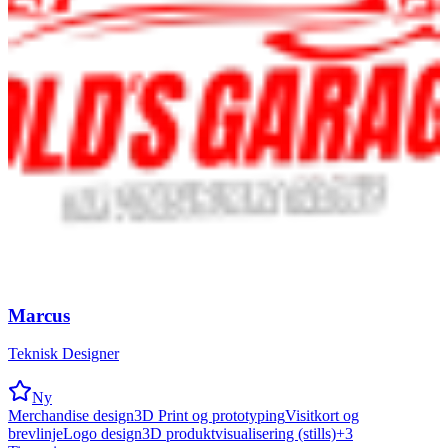
Marcus
Teknisk Designer
Ny
Merchandise design
3D Print og prototyping
Visitkort og
brevlinje
Logo design
3D produktvisualisering (stills)
+
3