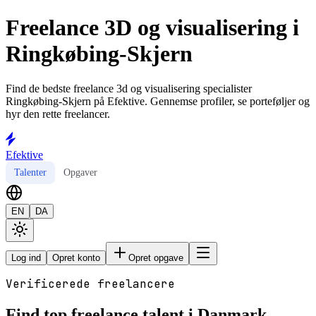
Freelance 3D og visualisering i
Ringkøbing-Skjern
Find de bedste freelance 3d og visualisering specialister
Ringkøbing-Skjern på Efektive. Gennemse profiler, se porteføljer og
hyr den rette freelancer.
Efektive
Talenter
Opgaver
EN
DA
Log ind
Opret konto
Opret opgave
Verificerede freelancere
Find top freelance talent i Danmark