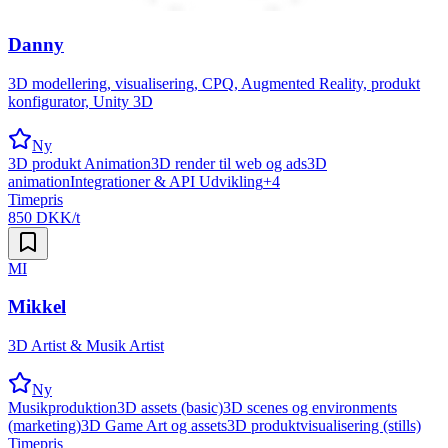
Danny
3D modellering, visualisering, CPQ, Augmented Reality, produkt
konfigurator, Unity 3D
Ny
3D produkt Animation
3D render til web og ads
3D
animation
Integrationer & API Udvikling
+
4
Timepris
850 DKK/t
MI
Mikkel
3D Artist & Musik Artist
Ny
Musikproduktion
3D assets (basic)
3D scenes og environments
(marketing)
3D Game Art og assets
3D produktvisualisering (stills)
Timepris