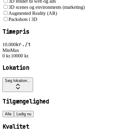
3D render til web og ads
3D scenes og environments (marketing)
Augmented Reality (AR)
Packshots i 3D
Timepris
kr./t
10.000
Min
Max
0 kr.
10000 kr.
Lokation
Søg lokation...
Tilgængelighed
Alle
Ledig nu
Kvalitet