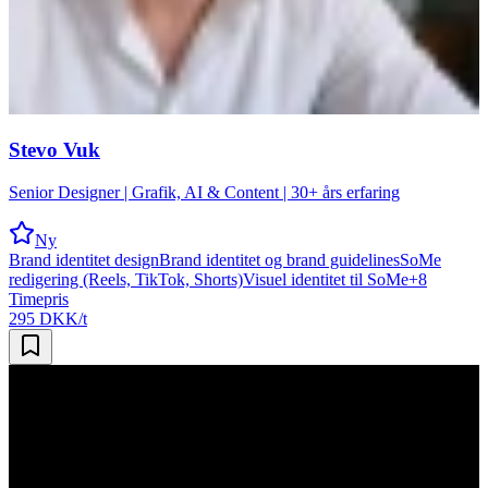
Stevo Vuk
Senior Designer | Grafik, AI & Content | 30+ års erfaring
Ny
Brand identitet design
Brand identitet og brand guidelines
SoMe
redigering (Reels, TikTok, Shorts)
Visuel identitet til SoMe
+
8
Timepris
295 DKK/t