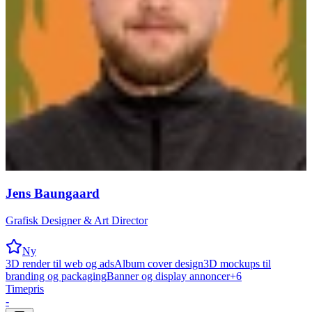
Jens Baungaard
Grafisk Designer & Art Director
Ny
3D render til web og ads
Album cover design
3D mockups til
branding og packaging
Banner og display annoncer
+
6
Timepris
-