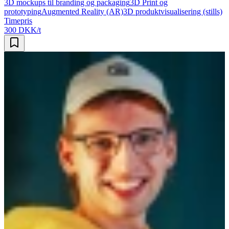
3D mockups til branding og packaging
3D Print og
prototyping
Augmented Reality (AR)
3D produktvisualisering (stills)
Timepris
300 DKK/t